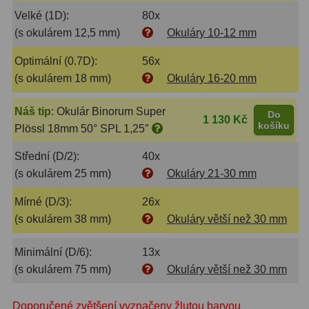
Velké (1D):
80x
Lovecké a turistické
113
(s okulárem 12,5 mm)
Okuláry 10-12 mm
Námořní
11
Optimální (0.7D):
56x
(s okulárem 18 mm)
Okuláry 16-20 mm
Sportovní
54
Kapesní
14
Náš tip
:
Okulár Binorum Super
Do
1 130 Kč
košíku
Plössl 18mm 50° SPL 1,25″
Divadelní
2
Střední (D/2):
40x
Univerzální
41
(s okulárem 25 mm)
Okuláry 21-30 mm
Dálkoměry a Noční vidění
17
Mírné (D/3):
26x
(s okulárem 38 mm)
Okuláry větší než 30 mm
Dálkoměry
9
Minimální (D/6):
13x
Noční vidění
8
(s okulárem 75 mm)
Okuláry větší než 30 mm
Mikroskopy
92
Doporučené zvětšení vyznačeny žlutou barvou