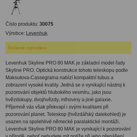
S mřížkou
6
Speciální
1
Číslo produktu:
30075
Výrobce:
Levenhuk
Ostatní
29
Dočasně vyprodáno
Barlow
65
Filtry
180
Levenhuk Skyline PRO 80 MAK je základní model řady
Skyline PRO. Optická konstrukce tohoto teleskopu podle
Měsíční a Polarizační
24
Maksutova-Cassegraina nabízí kompaktní tubus a
zobrazení vysoké kvality. Jedná se o vynikající nástroj k
Sluneční
42
pozorování objektů hlubokého vesmíru, jako jsou
hvězdokupy, dvojhvězdy, mlhoviny a jiné galaxie.
CLS a UHC
13
Příjemně vás však překvapí i svými kvalitami při
pozorování planet. Teleskop (hvězdářský dalekohled) je
Mlhovinové
14
usazen na spolehlivé německé paralaktické montáži.
OIII
3
Levenhuk Skyline PRO 80 MAK je vynikající k pozorování
v přírodě, neboť nebudete mít potíže při jeho přenášení