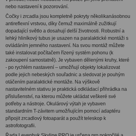
Hβ
4
nebo nastavení k pozorování.
SII
2
Čočky i zrcadla jsou kompletně pokryty několikanásobnou
antireflexní vrstvou, díky čemuž maximálně zužitkují
Planetární
6
dopadající světlo a dosahují delší životnosti. Robustní a
lehký hliníkový tubus je usazen na paralaktické montáži s
Proti světelnému znečištění
6
ovládáním jemného nastavení. Na svou montáž můžete
také instalovat počítačem řízený systém pohonu (k
Barevné
66
zakoupení samostatně). Je vybaven dělenými kruhy, které
- po rychlém nastavení – umožňují objekty lokalizovat
AstroFoto
284
podle jejich nebeských souřadnic a sledovat je pouhým
otáčením paralaktické montáže. Na výškově
Planetární kamery
20
nastavitelném stativu je praktická odkládací přihrádka na
Deep-Sky kamery
28
příslušenství, na kterou můžete ukládat veškeré své
potřeby a nástroje. Okulárový výtah je vybaven
Guiding kamery
14
standardním T-závitem umožňujícím pomocí adaptéru
připojit zrcadlový fotoaparát a použít teleskop k
T-kroužky
16
astrofotografii.
Adaptéry projekční
11
Řada Levenhuk Skyline PRO je určena pro pokročilé a