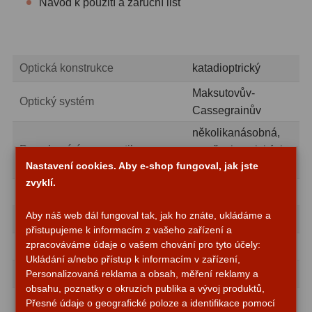
Návod k použití a záruční list
ADC, Tilting
14
Rotátory
34
Komponenty
78
Optická konstrukce
katadioptrický
Maksutovův-
Helical výtahy
11
Optický systém
Cassegrainův
Okulárové výtahy
44
několikanásobná,
Povrchová úprava optiky
na všech optických
Adaptéry k okulárovým
Nastavení cookies. Aby e-shop fungoval, jak jste
plochách
výtahům
8
zvyklí.
Průměr objektivu (apertura), mm
80
Primární zrcadla
9
Aby náš web dál fungoval tak, jak ho znáte, ukládáme a
Ohnisková vzdálenost, mm
1000
přistupujeme k informacím z vašeho zařízení a
Sekundární zrcadla
6
zpracováváme údaje o vašem chování pro tyto účely:
Maximální zvětšení, x
160
Ukládání a/nebo přístup k informacím v zařízení,
Příslušenství
188
Světelnost
f/12,5
Personalizovaná reklama a obsah, měření reklamy a
obsahu, poznatky o okruzích publika a vývoj produktů,
Redukce 1,25" a 2"
17
Práh rozlišení, úhlových vteřin
1,73
Přesné údaje o geografické poloze a identifikace pomocí