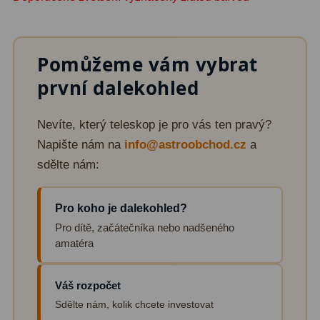
Pro děti
5
Školní a laboratorní
18
Pomůžeme vám vybrat
Biologické
33
první dalekohled
Digitální
10
Nevíte, který teleskop je pro vás ten pravý?
Kapesní
10
Napište nám na
info@astroobchod.cz
a
sdělte nám:
Příslušenství
16
Meteostanice
52
Pro koho je dalekohled?
Pro dítě, začátečníka nebo nadšeného
Domácí
21
amatéra
Pokročilé
5
Váš rozpočet
Profesionální
9
Sdělte nám, kolik chcete investovat