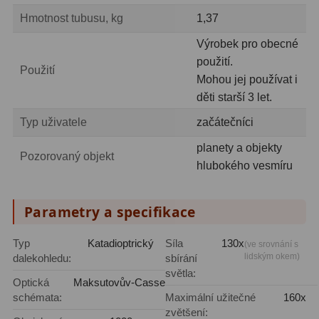
Hmotnost tubusu, kg
1,37
Fotografické montáže
5
Výrobek pro obecné
Stativy a pilíře
3
použití.
Použití
Mohou jej používat i
Objímky
10
děti starší 3 let.
Motory a pohony
13
Typ uživatele
začátečníci
planety a objekty
Upínací prvky
13
Pozorovaný objekt
hlubokého vesmíru
Závaží
3
Ostatní
27
Parametry a specifikace
Zrcátka a hranoly
60
Typ
Katadioptrický
Síla
130x
(ve srovnání s
lidským okem)
dalekohledu:
sbírání
světla:
Diagonální zrcátka
35
Optická
Maksutovův-Cassegrainův
schémata:
Maximální užitečné
160x
Diagonální hranoly
7
zvětšení: