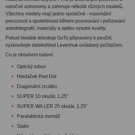
náročné astronomy a zahrnuje několik různých modelů.
Adaptéry T2
39
Všechny modely mají jedno společné - maximální
preciznost a spolehlivost během pozorování i pořizování
Adaptéry M48
33
astrofotografií, materiály a optiku vysoké kvality.
Filtry L-RGB
7
Pokud hledáte teleskop GoTo připravený k použití,
vyzkoušejte dalekohled Levenhuk ovládaný počítačem.
Filtry Pass
6
Co je obsahem balení:
Filtry Block
10
Optický tubus
Filtry Clip
5
Hledáček Red Dot
Filtry CCD Hα, OIII
7
Diagonální zrcátko
SUPER 10 okulár, 1,25″
Filtrová kola a rámy
16
SUPER WA LER 25 okulár, 1,25″
Rovnače a reduktory
13
Paralaktická montáž
Zaostření
11
Stativ