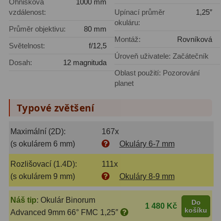
Ohnisková
1000 mm
Amici hranoly 45°
11
vzdálenost:
Upínací průměr
1,25″
okuláru:
Průměr objektivu:
80 mm
Amici hranoly 90°
7
Montáž:
Rovníková
Světelnost:
f/12,5
Pozorovací dalekohledy
56
Úroveň uživatele: Začátečník
Dosah:
12 magnituda
Oblast použití: Pozorování
Kompaktní
11
planet
Turistické
24
Typové zvětšení
Myslivecké
2
Maximální (2D):
167x
Pro pozorování přírody a
(s okulárem 6 mm)
Okuláry 6-7 mm
ornitologie
18
Rozlišovací (1.4D):
111x
Dárkové
1
(s okulárem 9 mm)
Okuláry 8-9 mm
Binokulární dalekohledy
279
Náš tip
:
Okulár Binorum
Do
1 480 Kč
košíku
Advanced 9mm 66° FMC 1,25″
Astronomické
44