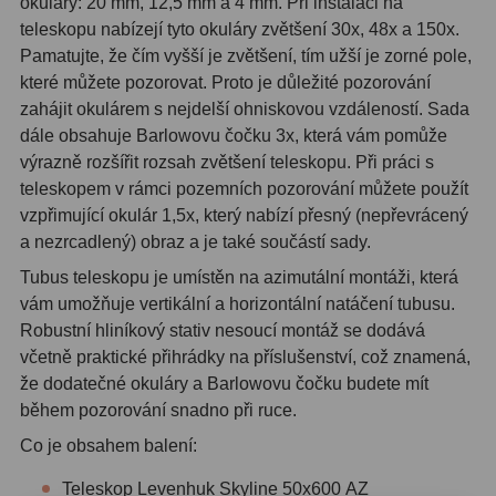
okuláry: 20 mm, 12,5 mm a 4 mm. Při instalaci na
teleskopu nabízejí tyto okuláry zvětšení 30x, 48x a 150x.
Adaptéry T2
39
Pamatujte, že čím vyšší je zvětšení, tím užší je zorné pole,
které můžete pozorovat. Proto je důležité pozorování
Adaptéry M48
33
zahájit okulárem s nejdelší ohniskovou vzdáleností. Sada
Filtry L-RGB
7
dále obsahuje Barlowovu čočku 3x, která vám pomůže
výrazně rozšířit rozsah zvětšení teleskopu. Při práci s
Filtry Pass
6
teleskopem v rámci pozemních pozorování můžete použít
vzpřimující okulár 1,5x, který nabízí přesný (nepřevrácený
Filtry Block
10
a nezrcadlený) obraz a je také součástí sady.
Filtry Clip
5
Tubus teleskopu je umístěn na azimutální montáži, která
vám umožňuje vertikální a horizontální natáčení tubusu.
Filtry CCD Hα, OIII
7
Robustní hliníkový stativ nesoucí montáž se dodává
včetně praktické přihrádky na příslušenství, což znamená,
Filtrová kola a rámy
16
že dodatečné okuláry a Barlowovu čočku budete mít
Rovnače a reduktory
13
během pozorování snadno při ruce.
Co je obsahem balení:
Zaostření
11
Teleskop Levenhuk Skyline 50х600 AZ