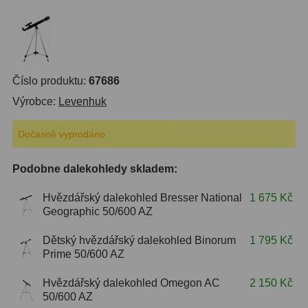
S mřížkou
6
Speciální
1
Ostatní
29
Číslo produktu:
67686
Výrobce:
Levenhuk
Barlow
65
Dočasně vyprodáno
Filtry
180
Podobne dalekohledy skladem:
Měsíční a Polarizační
24
Hvězdářský dalekohled Bresser National
1 675 Kč
Sluneční
42
Geographic 50/600 AZ
CLS a UHC
13
Dětský hvězdářský dalekohled Binorum
1 795 Kč
Prime 50/600 AZ
Mlhovinové
14
Hvězdářský dalekohled Omegon AC
2 150 Kč
OIII
3
50/600 AZ