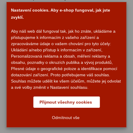
ADC, Tilting
14
Okulár 20 mm (30x)
Nastavení cookies. Aby e-shop fungoval, jak jste
Rotátory
34
zvyklí.
Okulár 12,5 mm (48x)
Okulár 4 mm (150x)
Komponenty
78
Aby náš web dál fungoval tak, jak ho znáte, ukládáme a
Vzpřimovací okulár 1,5x
přistupujeme k informacím z vašeho zařízení a
Helical výtahy
11
zpracováváme údaje o vašem chování pro tyto účely:
Barlowova čočka 3x
Ukládání a/nebo přístup k informacím v zařízení,
Okulárové výtahy
44
Personalizovaná reklama a obsah, měření reklamy a
Hledáček 5x24
obsahu, poznatky o okruzích publika a vývoj produktů,
Adaptéry k okulárovým
Azimutální montáž
Přesné údaje o geografické poloze a identifikace pomocí
výtahům
8
dotazování zařízení. Proto potřebujeme váš souhlas.
Hliníkový stativ
Souhlas můžete udělit ke všem účelům, můžete jej odvolat
Primární zrcadla
9
Zásobník na příslušenství
a své volby změnit v Nastavení souhlasu.
Diagonální zrcátko
Sekundární zrcadla
6
Přijmout všechny cookies
Čistící utěrka
Příslušenství
188
Návod k použití a záruční list
Odmítnout vše
Redukce 1,25" a 2"
17