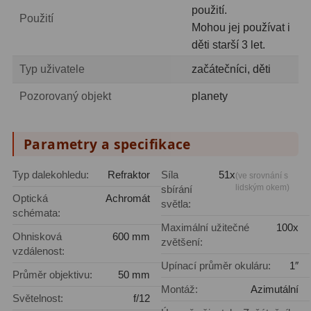
použití.
Amici hranoly 45°
11
Použití
Mohou jej používat i
Amici hranoly 90°
7
děti starší 3 let.
Typ uživatele
začátečníci, děti
Pozorovací dalekohledy
56
Pozorovaný objekt
planety
Kompaktní
11
Turistické
24
Parametry a specifikace
Myslivecké
2
Typ dalekohledu:
Refraktor
Síla
51x
(ve srovnání s
lidským okem)
sbírání
Pro pozorování přírody a
Optická
Achromát
světla:
ornitologie
18
schémata:
Maximální užitečné
100x
Ohnisková
600 mm
Dárkové
1
zvětšení:
vzdálenost:
Upínací průměr okuláru:
1″
Binokulární dalekohledy
279
Průměr objektivu:
50 mm
Montáž:
Azimutální
Světelnost:
f/12
Astronomické
44