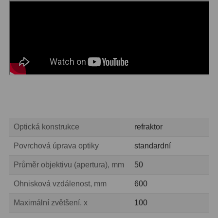
Zrcátka a hranoly
2
Výtahy a ostření
1
Hledáčky
32
Seřízení
21
Svítilny
5
Kufry a tašky
64
Optická konstrukce
refraktor
Čištění
28
Povrchová úprava optiky
standardní
Ostatní
18
Průměr objektivu (apertura), mm
50
Montáže
99
Ohnisková vzdálenost, mm
600
Azimutální AZ
6
Maximální zvětšení, x
100
Paralaktické EQ
19