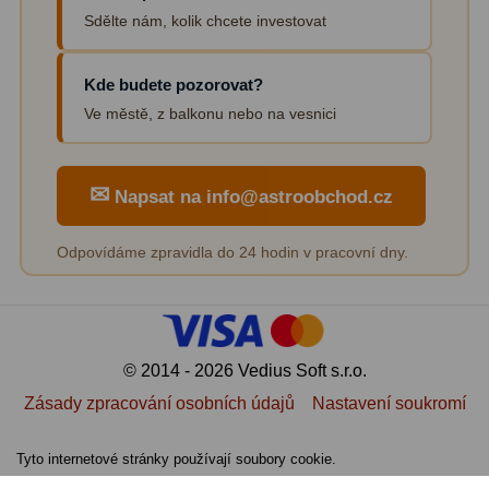
Sdělte nám, kolik chcete investovat
Pro děti
5
Školní a laboratorní
18
Kde budete pozorovat?
Ve městě, z balkonu nebo na vesnici
Biologické
33
Digitální
10
✉
Napsat na info@astroobchod.cz
Kapesní
10
Příslušenství
16
Odpovídáme zpravidla do 24 hodin v pracovní dny.
Meteostanice
52
Domácí
21
© 2014 - 2026 Vedius Soft s.r.o.
Pokročilé
5
Zásady zpracování osobních údajů
Nastavení soukromí
Profesionální
9
Tyto internetové stránky používají soubory cookie.