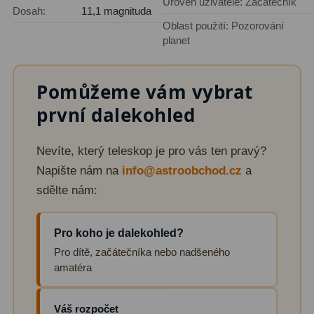
Úroveň uživatele: Začátečník
Dosah:
11,1 magnituda
Lovecké a turistické
113
Oblast použití: Pozorování
planet
Námořní
11
Sportovní
54
Pomůžeme vám vybrat
první dalekohled
Kapesní
14
Divadelní
2
Nevíte, který teleskop je pro vás ten pravý?
Napište nám na
info@astroobchod.cz
a
Univerzální
41
sdělte nám:
Dálkoměry a Noční vidění
17
Pro koho je dalekohled?
Dálkoměry
9
Pro dítě, začátečníka nebo nadšeného
Noční vidění
8
amatéra
Mikroskopy
92
Váš rozpočet