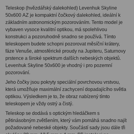
Hβ
4
Teleskop (hvězdářský dalekohled) Levenhuk Skyline
50х600 AZ je kompaktní čočkový dalekohled, ideální k
SII
2
základním astronomickým pozorováním. Tento model je
Planetární
6
vybaven vysoce kvalitní optikou, má spolehlivou
konstrukci a pozoruhodně snadno se používá. Tímto
Proti světelnému znečištění
6
teleskopem budete schopni pozorovat měsíční krátery,
fáze Venuše, atmosférické proudy na Jupiteru, Saturnovy
Barevné
66
prstence a široké spektrum dalších nebeských objektů.
Levenhuk Skyline 50х600 je vhodný i pro pozemní
AstroFoto
284
pozorování.
Planetární kamery
20
Jeho čočky jsou pokryty speciální povrchovou vrstvou,
která umožňuje maximální zachycení dopadajícího světla
Deep-Sky kamery
28
optikou. Výsledkem je to, že obraz nabízený tímto
teleskopem je vždy ostrý a čistý.
Guiding kamery
14
Teleskop se dodává s optickým hledáčkem s
T-kroužky
16
pětinásobným zvětšením, který vám pomáhá snadno najít
požadované nebeské objekty. Součástí sady jsou dále tři
Adaptéry projekční
11