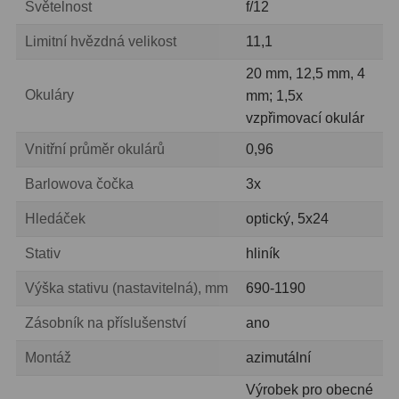
Světelnost
f/12
Fotografické montáže
5
Limitní hvězdná velikost
11,1
Stativy a pilíře
3
20 mm, 12,5 mm, 4
Okuláry
mm; 1,5x
Objímky
10
vzpřimovací okulár
Motory a pohony
13
Vnitřní průměr okulárů
0,96
Barlowova čočka
3x
Upínací prvky
13
Hledáček
optický, 5x24
Závaží
3
Stativ
hliník
Ostatní
27
Výška stativu (nastavitelná), mm
690-1190
Zrcátka a hranoly
60
Zásobník na příslušenství
ano
Diagonální zrcátka
35
Montáž
azimutální
Diagonální hranoly
7
Výrobek pro obecné