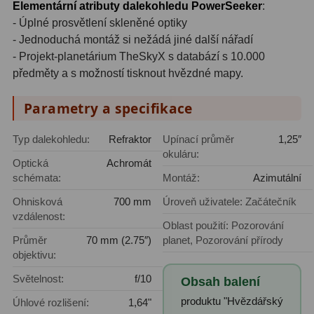
Elementární atributy dalekohledu PowerSeeker
:
Hβ
4
- Úplné prosvětlení skleněné optiky
SII
2
- Jednoduchá montáž si nežádá jiné další nářadí
- Projekt-planetárium TheSkyX s databází s 10.000
Planetární
6
předměty a s možností tisknout hvězdné mapy.
Proti světelnému znečištění
6
Parametry a specifikace
Barevné
66
Typ dalekohledu:
Refraktor
Upínací průměr
1,25″
okuláru:
AstroFoto
284
Optická
Achromát
schémata:
Montáž:
Azimutální
Planetární kamery
20
Ohnisková
700 mm
Úroveň uživatele: Začátečník
vzdálenost:
Deep-Sky kamery
28
Oblast použití: Pozorování
Průměr
70 mm (2.75″)
planet, Pozorování přírody
Guiding kamery
14
objektivu:
Světelnost:
f/10
T-kroužky
16
Obsah balení
produktu "Hvězdářský
Úhlové rozlišení:
1,64"
Adaptéry projekční
11