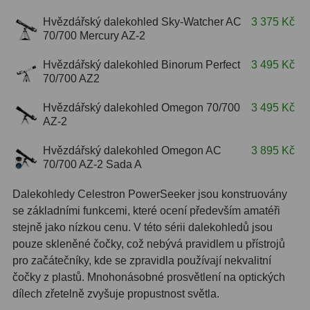
Hvězdářský dalekohled Sky-Watcher AC
3 375 Kč
S mřížkou
6
70/700 Mercury AZ-2
Speciální
1
Hvězdářský dalekohled Binorum Perfect
3 495 Kč
70/700 AZ2
Ostatní
29
Hvězdářský dalekohled Omegon 70/700
3 495 Kč
Barlow
65
AZ-2
Filtry
181
Hvězdářský dalekohled Omegon AC
3 895 Kč
70/700 AZ-2 Sada A
Měsíční a Polarizační
24
Dalekohledy Celestron PowerSeeker jsou konstruovány
Sluneční
43
se základními funkcemi, které ocení především amatéři
stejně jako nízkou cenu. V této sérii dalekohledů jsou
CLS a UHC
13
pouze skleněné čočky, což nebývá pravidlem u přístrojů
Mlhovinové
14
pro začátečníky, kde se zpravidla používají nekvalitní
čočky z plastů. Mnohonásobné prosvětlení na optických
OIII
3
dílech zřetelně zvyšuje propustnost světla.