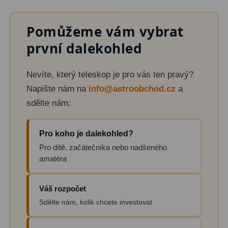
Zrcátka a hranoly
2
Pomůžeme vám vybrat
Výtahy a ostření
1
první dalekohled
Hledáčky
32
Seřízení
21
Nevíte, který teleskop je pro vás ten pravý?
Napište nám na
info@astroobchod.cz
a
Svítilny
5
sdělte nám:
Kufry a tašky
64
Pro koho je dalekohled?
Čištění
28
Pro dítě, začátečníka nebo nadšeného
amatéra
Ostatní
18
Montáže
99
Váš rozpočet
Sdělte nám, kolik chcete investovat
Azimutální AZ
6
Paralaktické EQ
19