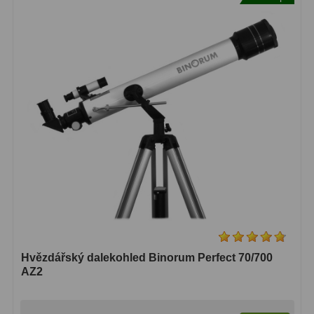
Lovecké a turistické
113
Námořní
11
Sportovní
54
Kapesní
14
Divadelní
2
Univerzální
41
Dálkoměry a Noční vidění
17
Dálkoměry
9
Hvězdářský dalekohled Binorum Perfect 70/700
Noční vidění
8
AZ2
Mikroskopy
92