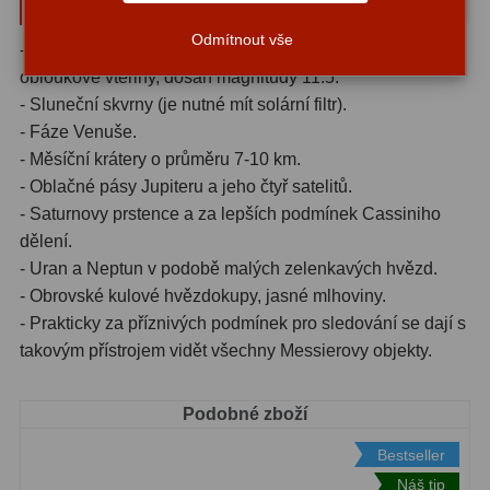
AZ:
Amici hranoly 45°
11
Odmítnout vše
- Dvojhvězdy, které jsou od sebe vzdálené více než 2
Amici hranoly 90°
7
obloukové vteřiny, dosah magnitudy 11.5.
- Sluneční skvrny (je nutné mít solární filtr).
Pozorovací dalekohledy
56
- Fáze Venuše.
- Měsíční krátery o průměru 7-10 km.
Kompaktní
11
- Oblačné pásy Jupiteru a jeho čtyř satelitů.
- Saturnovy prstence a za lepších podmínek Cassiniho
Turistické
24
dělení.
Myslivecké
2
- Uran a Neptun v podobě malých zelenkavých hvězd.
- Obrovské kulové hvězdokupy, jasné mlhoviny.
Pro pozorování přírody a
- Prakticky za příznivých podmínek pro sledování se dají s
ornitologie
18
takovým přístrojem vidět všechny Messierovy objekty.
Dárkové
1
Podobné zboží
Binokulární dalekohledy
279
Bestseller
Astronomické
44
Náš tip