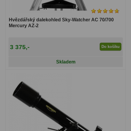
Čidla
2
Teploměry a vlhkoměry
15
Hvězdářský dalekohled Sky-Watcher AC 70/700
Mercury AZ-2
Lupy
69
Astronomická literatura
10
3 375,-
Do košíku
Skladem