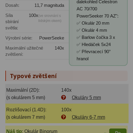
dalekohled Celestron
Dosah:
11,7 magnituda
AC 70/700
Adaptéry T2
39
Síla
100x
PowerSeeker 70 AZ":
(ve srovnání s
lidským okem)
sbírání
Adaptéry M48
33
✅ Okulár 20 mm
světla:
✅ Okulár 4 mm
Filtry L-RGB
7
✅ Barlow čočka 3 x
Výrobní série:
PowerSeeke
✅ Hledáček 5x24
Filtry Pass
6
Maximální užitečné
140x
✅ Převracecí 90°
zvětšení:
hranol
Filtry Block
10
Filtry Clip
5
Typové zvětšení
Filtry CCD Hα, OIII
7
Maximální (2D):
140x
Filtrová kola a rámy
16
(s okulárem 5 mm)
Okuláry 5 mm
Rozlišovací (1.4D):
100x
Rovnače a reduktory
13
(s okulárem 7 mm)
Okuláry 6-7 mm
Zaostření
11
Náš tip
:
Okulár Binorum
Do