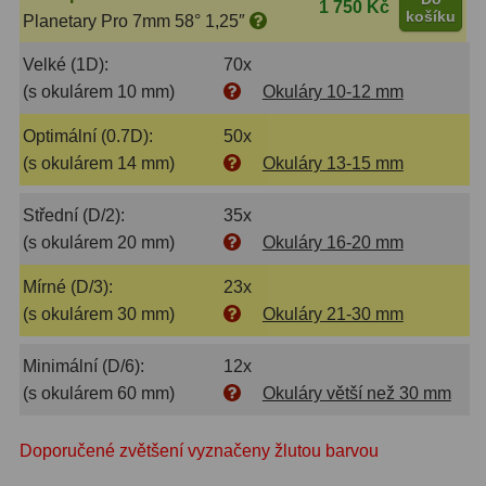
ADC, Tilting
14
1 750 Kč
košíku
Planetary Pro 7mm 58° 1,25″
Rotátory
34
Velké (1D):
70x
(s okulárem 10 mm)
Okuláry 10-12 mm
Komponenty
78
Optimální (0.7D):
50x
Helical výtahy
11
(s okulárem 14 mm)
Okuláry 13-15 mm
Okulárové výtahy
44
Střední (D/2):
35x
(s okulárem 20 mm)
Okuláry 16-20 mm
Adaptéry k okulárovým
výtahům
8
Mírné (D/3):
23x
(s okulárem 30 mm)
Okuláry 21-30 mm
Primární zrcadla
9
Sekundární zrcadla
6
Minimální (D/6):
12x
(s okulárem 60 mm)
Okuláry větší než 30 mm
Příslušenství
188
Doporučené zvětšení vyznačeny žlutou barvou
Redukce 1,25" a 2"
17