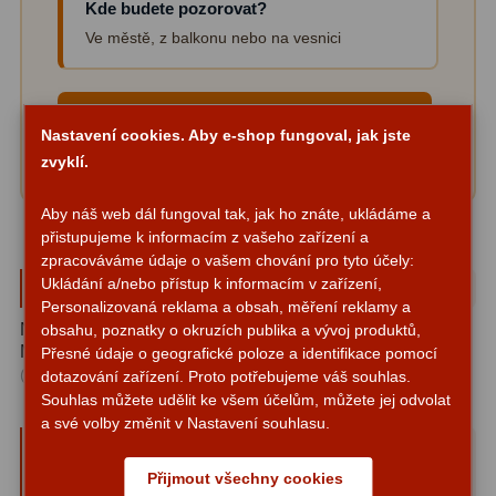
Kde budete pozorovat?
Ve městě, z balkonu nebo na vesnici
Fotografické montáže
5
Stativy a pilíře
3
✉
Napsat na info@astroobchod.cz
Nastavení cookies. Aby e-shop fungoval, jak jste
Objímky
10
zvyklí.
Odpovídáme zpravidla do 24 hodin v pracovní dny.
Motory a pohony
13
Aby náš web dál fungoval tak, jak ho znáte, ukládáme a
Upínací prvky
13
přistupujeme k informacím z vašeho zařízení a
zpracováváme údaje o vašem chování pro tyto účely:
Závaží
3
Ke stažení
Ukládání a/nebo přístup k informacím v zařízení,
Personalizovaná reklama a obsah, měření reklamy a
Ostatní
27
NÁVOD K SESTAVENÍ A POUŽITÍ - DALEKOHLEDY S
obsahu, poznatky o okruzích publika a vývoj produktů,
MONTÁŽÍ AZ1 A AZ2
Přesné údaje o geografické poloze a identifikace pomocí
Stáhnout
(PDF, 4514 KB)
Zrcátka a hranoly
60
dotazování zařízení. Proto potřebujeme váš souhlas.
Souhlas můžete udělit ke všem účelům, můžete jej odvolat
a své volby změnit v Nastavení souhlasu.
Diagonální zrcátka
35
Co lze vidět pomocí dalekohledu
Celestron AC 70/700 Powerseeker 70
Diagonální hranoly
7
Přijmout všechny cookies