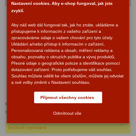
Do 6000 Kč
37
Nastavení cookies. Aby e-shop fungoval, jak jste
zvyklí.
Průvodce
Do 10000 Kč
40
Aby náš web dál fungoval tak, jak ho znáte, ukládáme a
IPoradce
Okuláry
455
přistupujeme k informacím z vašeho zařízení a
zpracováváme údaje o vašem chování pro tyto účely:
Stav
Plössl a Super Plössl
120
Ukládání a/nebo přístup k informacím v zařízení,
Objednávky
Personalizovaná reklama a obsah, měření reklamy a
Širokoúhlé WA (52°-60°)
84
obsahu, poznatky o okruzích publika a vývoj produktů,
Přesné údaje o geografické poloze a identifikace pomocí
SWA (62°-78°)
86
dotazování zařízení. Proto potřebujeme váš souhlas.
Souhlas můžete udělit ke všem účelům, můžete jej odvolat
UWA (80°-98°)
22
a své volby změnit v Nastavení souhlasu.
XWA (100°-120°)
17
Přijmout všechny cookies
Číslo produktu:
52229
Planetární
31
Výrobce:
Celestron
Odmítnout vše
ZOOM
12
Dočasně vyprodáno
ED a Flat Field
12