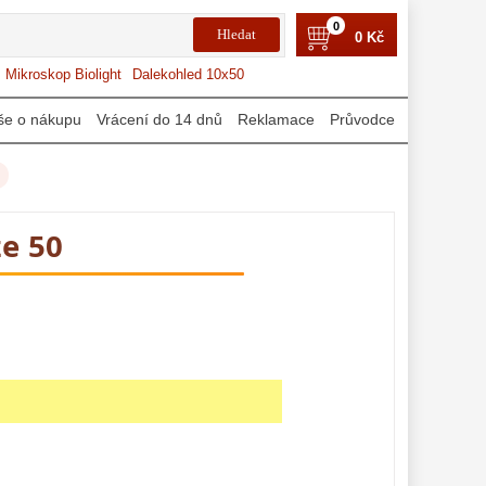
0
0 Kč
Mikroskop Biolight
Dalekohled 10x50
še o nákupu
Vrácení do 14 dnů
Reklamace
Průvodce
e 50