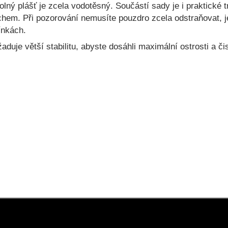
olný plášť je zcela vodotěsný. Součástí sady je i praktické 
rachem. Při pozorování nemusíte pouzdro zcela odstraňovat, 
ínkách.
duje větší stabilitu, abyste dosáhli maximální ostrosti a č