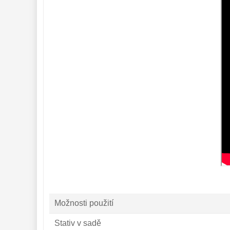
Možnosti použití
Stativ v sadě