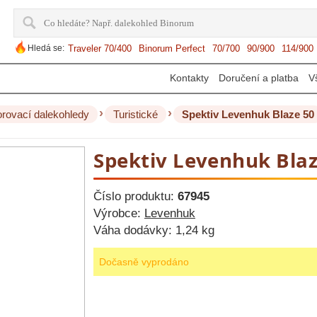
Hledá se:
Traveler 70/400
Binorum Perfect
70/700
90/900
114/900
Kontakty
Doručení a platba
V
›
›
rovací dalekohledy
Turistické
Spektiv Levenhuk Blaze 50
Spektiv Levenhuk Blaz
Číslo produktu:
67945
Výrobce:
Levenhuk
Váha dodávky:
1,24 kg
Dočasně vyprodáno