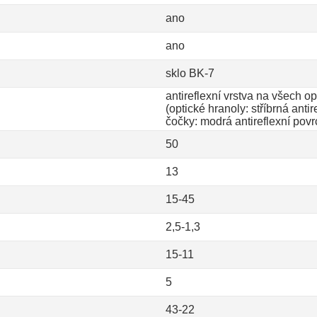
ano
ano
sklo BK-7
antireflexní vrstva na všech o
(optické hranoly: stříbrná anti
čočky: modrá antireflexní pov
50
13
15-45
2,5-1,3
15-11
5
43-22