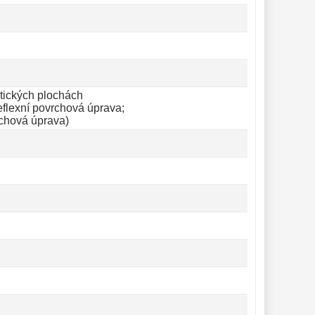
ptických plochách
reflexní povrchová úprava;
rchová úprava)