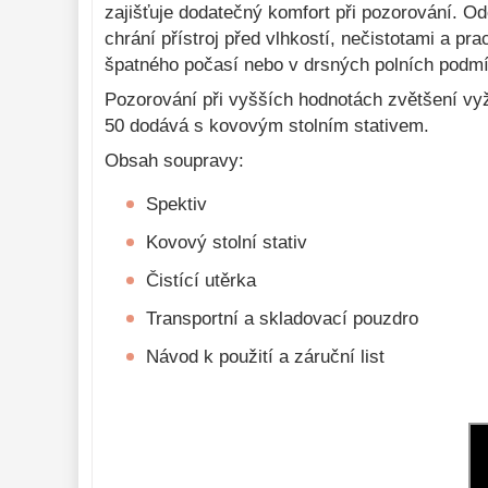
zajišťuje dodatečný komfort při pozorování. Od
Astronomická 
chrání přístroj před vlhkostí, nečistotami a p
literatura 
10
špatného počasí nebo v drsných polních podm
Pozorování při vyšších hodnotách zvětšení vyža
50 dodává s kovovým stolním stativem.
Obsah soupravy:
Spektiv
Kovový stolní stativ
Čistící utěrka
Transportní a skladovací pouzdro
Návod k použití a záruční list