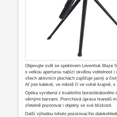
Zrcátka a hranoly 
60
Pozorovací 
dalekohledy 
56
Kompaktní
11
Turistické
24
Myslivecké
2
Pro pozorování přírody
a ornitologie
18
Dárkové
1
Objevujte svět se spektivem Levenhuk Blaze 5
Binokulární 
s velkou aperturou nabízí skvělou viditelnost 
dalekohledy 
279
všech aktivních plochách zajišťuje jasný a či
Dálkoměry a Noční 
Ať jste kdekoli, ve městě či ve volné krajině,
vidění 
17
Optika vyrobená z kvalitního borosilikátového 
Mikroskopy 
92
věrnými barvami. Povrchová úprava hranolů má
zřetelně pozorovat i objekty ve své blízkosti.
Meteostanice 
52
Další výhodou tohoto pozorovacího dalekohledu
Lupy 
69