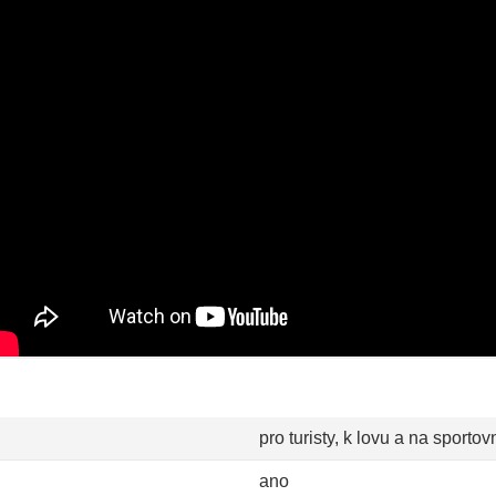
pro turisty, k lovu a na sportov
ano