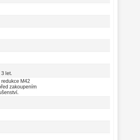
3 let.
a redukce M42
 před zakoupením
ušenství.