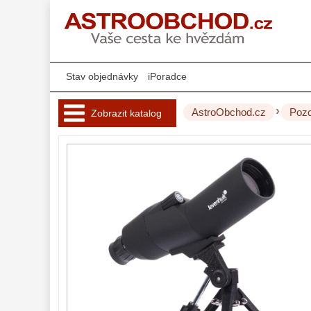
Stav objednávky
iPoradce
›
AstroObchod.cz
Pozo
Zobrazit katalog
Hvězdářské 
dalekohledy 
221
Okuláry 
453
Filtry 
181
AstroFoto 
284
Komponenty 
78
Příslušenství 
188
Montáže 
99