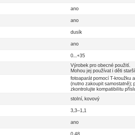
ano
ano
dusík
ano
0...+35
Výrobek pro obecné použití.
Mohou jej používat i děti starší 
fotoaparát pomocí T-kroužku 
(nutno zakoupit samostatně);
zkontrolujte kompatibilitu přísl
stolní, kovový
3,3–1,1
ano
0,48