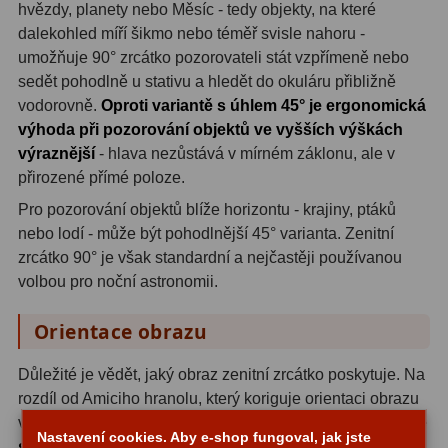
hvězdy, planety nebo Měsíc - tedy objekty, na které
dalekohled míří šikmo nebo téměř svisle nahoru -
Adaptéry T2
39
umožňuje 90° zrcátko pozorovateli stát vzpřímeně nebo
Adaptéry M48
33
sedět pohodlně u stativu a hledět do okuláru přibližně
vodorovně.
Oproti variantě s úhlem 45° je ergonomická
Filtry L-RGB
7
výhoda při pozorování objektů ve vyšších výškách
výraznější
- hlava nezůstává v mírném záklonu, ale v
Filtry Pass
6
přirozené přímé poloze.
Filtry Block
10
Pro pozorování objektů blíže horizontu - krajiny, ptáků
nebo lodí - může být pohodlnější 45° varianta. Zenitní
Filtry Clip
5
zrcátko 90° je však standardní a nejčastěji používanou
volbou pro noční astronomii.
Filtry CCD Hα, OIII
7
Orientace obrazu
Filtrová kola a rámy
16
Rovnače a reduktory
13
Důležité je vědět, jaký obraz zenitní zrcátko poskytuje. Na
rozdíl od Amiciho hranolu, který koriguje orientaci obrazu
Zaostření
11
ve všech osách, zenitní zrcátko zobrazuje objekt
výškově
Nastavení cookies. Aby e-shop fungoval, jak jste
správně orientovaný
- to, co je nahoře, zůstane nahoře.