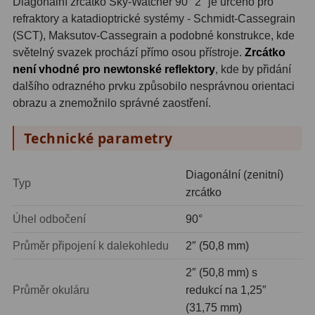
Diagonální zrcátko Sky-Watcher 90° 2″ je určeno pro
refraktory a katadioptrické systémy - Schmidt-Cassegrain
Fotografické montáže
5
(SCT), Maksutov-Cassegrain a podobné konstrukce, kde
světelný svazek prochází přímo osou přístroje.
Zrcátko
Stativy a pilíře
3
není vhodné pro newtonské reflektory
, kde by přidání
dalšího odrazného prvku způsobilo nesprávnou orientaci
Objímky
10
obrazu a znemožnilo správné zaostření.
Motory a pohony
13
Technické parametry
Upínací prvky
13
Diagonální (zenitní)
Závaží
3
Typ
zrcátko
Ostatní
27
Úhel odbočení
90°
Zrcátka a hranoly
60
Průměr připojení k dalekohledu
2″ (50,8 mm)
Diagonální zrcátka
35
2″ (50,8 mm) s
Průměr okuláru
redukcí na 1,25″
Diagonální hranoly
7
(31,75 mm)