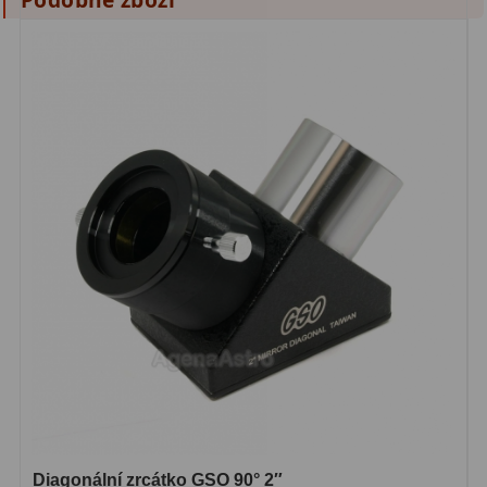
Lovecké a turistické
113
Námořní
11
Sportovní
54
Kapesní
14
Divadelní
2
Univerzální
41
Dálkoměry a Noční vidění
17
Dálkoměry
9
Noční vidění
8
Mikroskopy
92
Diagonální zrcátko GSO 90° 2″