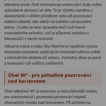
Hβ
4
skleněný prvek, čímž minimalizuje potenciální ztráty světla
způsobené absorpcí ve skle. To je výhoda zejména u
SII
2
dalekohledů s větším průměrem nebo při pozorování
slabých objektů, kde záleží na každém zachyceném
Planetární
6
fotonu. Zrcátko je také zpravidla lehčí než hranol
Proti světelnému znečištění
6
srovnatelného průměru, což je příjemné zejména u
fokusovačů s menší nosností.
Barevné
66
Odrazná vrstva zrcátka Sky-Watcher je opatřena vysoce
odrazivým povlakem zajišťujícím maximální přenos světla
AstroFoto
284
s minimálními ztrátami při odrazu. Výsledný obraz je jasný
a kontrastní i při vyšších zvětšeních.
Planetární kamery
20
Úhel 90° - pro pohodlné pozorování
Deep-Sky kamery
28
nad horizontem
Guiding kamery
14
Úhel odbočení 90° je klasickou a nejrozšířenější volbou
T-kroužky
16
pro astronomická i pozemská pozorování objektů
situovaných vysoko nad horizontem. Při pohledu na
Adaptéry projekční
11