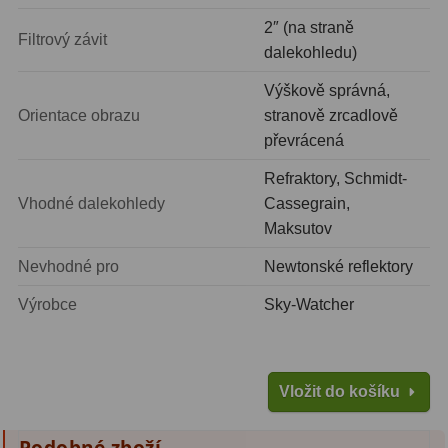
Amici hranoly 45°
11
2″ (na straně
Filtrový závit
dalekohledu)
Amici hranoly 90°
7
Výškově správná,
Pozorovací dalekohledy
56
Orientace obrazu
stranově zrcadlově
převrácená
Kompaktní
11
Refraktory, Schmidt-
Turistické
24
Vhodné dalekohledy
Cassegrain,
Maksutov
Myslivecké
2
Nevhodné pro
Newtonské reflektory
Pro pozorování přírody a
Výrobce
Sky-Watcher
ornitologie
18
Dárkové
1
Vložit do košíku
Binokulární dalekohledy
279
Astronomické
44
Podobné zboží