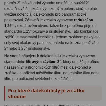
průměr 2″ má zásadní výhodu: umožňuje použití 2″
Zrcátka a hranoly
2
okularů s větším zdánlivým zorným polem, čímž se plně
využije potenciál dalekohledu pro panoramatické
Výtahy a ostření
1
pozorování. Zároveň je zrcátko vybaveno
redukcí na
Hledáčky
32
1,25″
v okulárovém otvoru, takže bez problémů přijme i
standardní 1,25″ okuláry a příslušenství. Tato kombinace
Seřízení
21
zajišťuje maximální flexibilitu - jedním zrcátkem pokryjete
celý svůj okulárový park bez ohledu na to, zda používáte
Svítilny
5
2″ nebo 1,25″ příslušenství.
Kufry a tašky
64
Na straně připojení k dalekohledu je zrcátko vybaveno
standardním
filtrovým závitem 2″
, který umožňuje přímé
Čištění
28
nasazení 2″ astronomických filtrů mezi dalekohled a
zrcátko - například měsíčního filtru, neutrálního filtru nebo
Ostatní
18
filtru pro potlačení světelného znečištění.
Montáže
99
Pro které dalekohledy je zrcátko
vhodné
Azimutální AZ
6
Paralaktické EQ
19