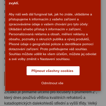
ADC, Tilting
14
zvyklí.
Ve vodorovné ose však obraz zůstane zrcadlově
převrácený - levá a pravá strana jsou prohozeny. Pro
Rotátory
34
Aby náš web dál fungoval tak, jak ho znáte, ukládáme a
astronomické pozorování to nepředstavuje žádnou
přistupujeme k informacím z vašeho zařízení a
Komponenty
78
nevýhodu, protože hvězdná obloha nemá "správnou"
zpracováváme údaje o vašem chování pro tyto účely:
levou a pravou stranu. Pro orientaci v hledáčku nebo při
Ukládání a/nebo přístup k informacím v zařízení,
Helical výtahy
11
práci s hvězdnou mapou je sice potřeba na toto zrcadlové
Personalizovaná reklama a obsah, měření reklamy a
obsahu, poznatky o okruzích publika a vývoj produktů,
převrácení pamatovat, ale zkušení astronomové si na
Okulárové výtahy
44
Přesné údaje o geografické poloze a identifikace pomocí
tento jev zvyknou velmi rychle.
dotazování zařízení. Proto potřebujeme váš souhlas.
Pro pozemské pozorování, kde je správná orientace
Adaptéry k okulárovým
Souhlas můžete udělit ke všem účelům, můžete jej odvolat
obrazu ve všech osách důležitá, doporučujeme namísto
výtahům
8
a své volby změnit v Nastavení souhlasu.
zenitního zrcátka použít Amiciho hranol.
Primární zrcadla
9
Přijmout všechny cookies
Průměr 2″ s redukcí na 1,25″ -
Sekundární zrcadla
6
maximální flexibilita
Odmítnout vše
Příslušenství
188
Zrcátko je primárně určeno pro focusery s průměrem 2″,
který dnes používá většina kvalitních refraktorů a
Redukce 1,25" a 2"
17
katadioptrických dalekohledů střední a vyšší třídy. Velký