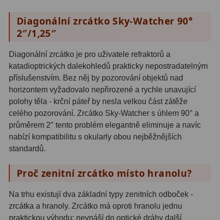
S mřížkou
6
Diagonální zrcátko Sky-Watcher 90°
2″/1,25″
Speciální
1
Diagonální zrcátko je pro uživatele refraktorů a
Ostatní
29
katadioptrických dalekohledů prakticky nepostradatelným
Barlow
65
příslušenstvím. Bez něj by pozorování objektů nad
horizontem vyžadovalo nepřirozené a rychle unavující
Filtry
182
polohy těla - krční páteř by nesla velkou část zátěže
celého pozorování. Zrcátko Sky-Watcher s úhlem 90° a
Měsíční a Polarizační
24
průměrem 2″ tento problém elegantně eliminuje a navíc
nabízí kompatibilitu s okularly obou nejběžnějších
Sluneční
44
standardů.
CLS a UHC
13
Proč zenitní zrcátko místo hranolu?
Mlhovinové
14
Na trhu existují dva základní typy zenitních odboček -
OIII
3
zrcátka a hranoly. Zrcátko má oproti hranolu jednu
praktickou výhodu: nevnáší do optické dráhy další