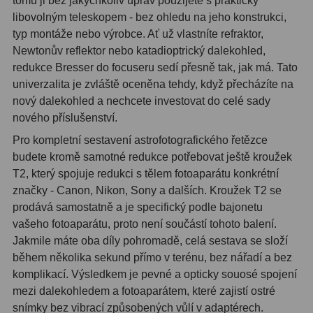
tomu ji bez jakýchkoliv úprav použijete s prakticky
libovolným teleskopem - bez ohledu na jeho konstrukci,
Adaptéry T2
39
typ montáže nebo výrobce. Ať už vlastníte refraktor,
Newtonův reflektor nebo katadioptrický dalekohled,
Adaptéry M48
33
redukce Bresser do focuseru sedí přesně tak, jak má. Tato
Filtry L-RGB
7
univerzalita je zvláště oceněna tehdy, když přecházíte na
nový dalekohled a nechcete investovat do celé sady
Filtry Pass
6
nového příslušenství.
Pro kompletní sestavení astrofotografického řetězce
Filtry Block
10
budete kromě samotné redukce potřebovat ještě kroužek
Filtry Clip
5
T2, který spojuje redukci s tělem fotoaparátu konkrétní
značky - Canon, Nikon, Sony a dalších. Kroužek T2 se
Filtry CCD Hα, OIII
7
prodává samostatně a je specifický podle bajonetu
vašeho fotoaparátu, proto není součástí tohoto balení.
Filtrová kola a rámy
16
Jakmile máte oba díly pohromadě, celá sestava se složí
během několika sekund přímo v terénu, bez nářadí a bez
Rovnače a reduktory
13
komplikací. Výsledkem je pevné a opticky souosé spojení
Zaostření
11
mezi dalekohledem a fotoaparátem, které zajistí ostré
snímky bez vibrací způsobených vůlí v adaptérech.