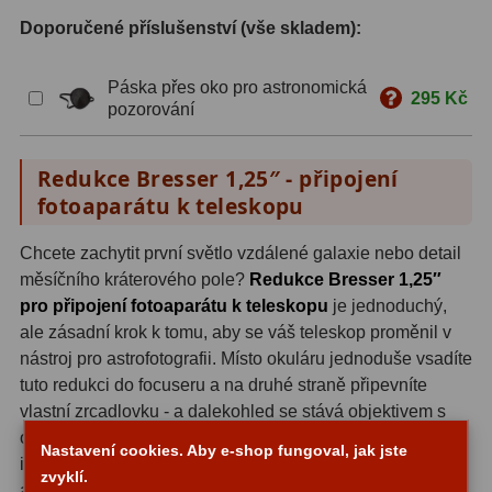
Doporučené příslušenství (vše skladem):
S mřížkou
6
Speciální
1
Páska přes oko pro astronomická
295 Kč
pozorování
Ostatní
29
Redukce Bresser 1,25″ - připojení
Barlow
65
fotoaparátu k teleskopu
Filtry
182
Chcete zachytit první světlo vzdálené galaxie nebo detail
Měsíční a Polarizační
24
měsíčního kráterového pole?
Redukce Bresser 1,25″
pro připojení fotoaparátu k teleskopu
je jednoduchý,
Sluneční
44
ale zásadní krok k tomu, aby se váš teleskop proměnil v
nástroj pro astrofotografii. Místo okuláru jednoduše vsadíte
CLS a UHC
13
tuto redukci do focuseru a na druhé straně připevníte
vlastní zrcadlovku - a dalekohled se stává objektivem s
Mlhovinové
14
obrovskou ohniskovou vzdáleností. Celý proces je
Nastavení cookies. Aby e-shop fungoval, jak jste
OIII
3
intuitivní a nevyžaduje žádné speciální technické znalosti
zvyklí.
ani úpravy teleskopu.