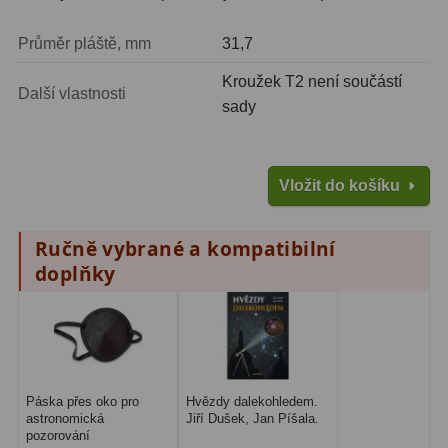
ADC, Tilting
14
Průměr pláště, mm
31,7
Rotátory
34
Kroužek T2 není součástí
Další vlastnosti
Komponenty
78
sady
Helical výtahy
11
Okulárové výtahy
44
Vložit do košíku
Adaptéry k okulárovým
Ručně vybrané a kompatibilní
výtahům
8
doplňky
Primární zrcadla
9
Sekundární zrcadla
6
Příslušenství
188
Páska přes oko pro
Hvězdy dalekohledem.
astronomická
Jiří Dušek, Jan Píšala.
Redukce 1,25" a 2"
17
pozorování