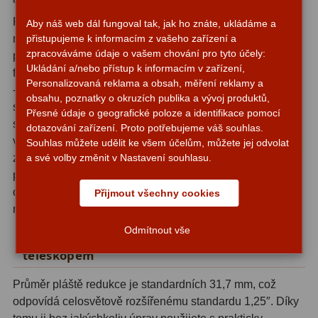
Hβ
4
Redukce umožňuje fotografovat dvěma základními
Aby náš web dál fungoval tak, jak ho znáte, ukládáme a
SII
2
přistupujeme k informacím z vašeho zařízení a
metodami, které pokrývají většinu astrofotografických
zpracováváme údaje o vašem chování pro tyto účely:
potřeb amatérů i pokročilých pozorovatelů. Při
Planetární
6
Ukládání a/nebo přístup k informacím v zařízení,
fotografování v
primárním ohnisku
pracujete bez okuláru
Personalizovaná reklama a obsah, měření reklamy a
- teleskop slouží přímo jako objektiv a výsledkem jsou
Proti světelnému znečištění
6
obsahu, poznatky o okruzích publika a vývoj produktů,
snímky s maximálním světelným výkonem optické
Přesné údaje o geografické poloze a identifikace pomocí
soustavy. Projekční metoda naopak využívá okular
Barevné
66
dotazování zařízení. Proto potřebujeme váš souhlas.
vložený do redukce a umožňuje dosáhnout vyššího
Souhlas můžete udělit ke všem účelům, můžete jej odvolat
a své volby změnit v Nastavení souhlasu.
zvětšení, což je ideální například pro detailní snímky
AstroFoto
284
povrchu Měsíce nebo planet. Možnost přepínat mezi
oběma přístupy dává fotografovi výraznou flexibilitu bez
Planetární kamery
20
Přijmout všechny cookies
nutnosti dokupovat další adaptéry.
Deep-Sky kamery
28
Odmítnout vše
Univerzální kompatibilita s libovolným
Guiding kamery
14
teleskopem
T-kroužky
16
Průměr pláště redukce je standardních 31,7 mm, což
odpovídá celosvětově rozšířenému standardu 1,25″. Díky
Adaptéry projekční
11