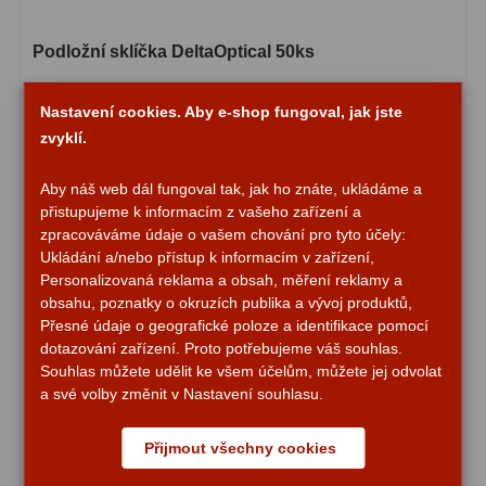
ADC, Tilting
14
Rotátory
34
Podložní sklíčka DeltaOptical 50ks
Komponenty
78
Nastavení cookies. Aby e-shop fungoval, jak jste
zvyklí.
125,-
Helical výtahy
11
Do košíku
Aby náš web dál fungoval tak, jak ho znáte, ukládáme a
Okulárové výtahy
44
Skladem
přistupujeme k informacím z vašeho zařízení a
zpracováváme údaje o vašem chování pro tyto účely:
Adaptéry k okulárovým
Ukládání a/nebo přístup k informacím v zařízení,
výtahům
8
Personalizovaná reklama a obsah, měření reklamy a
obsahu, poznatky o okruzích publika a vývoj produktů,
Primární zrcadla
9
Přesné údaje o geografické poloze a identifikace pomocí
dotazování zařízení. Proto potřebujeme váš souhlas.
Sekundární zrcadla
6
Souhlas můžete udělit ke všem účelům, můžete jej odvolat
a své volby změnit v Nastavení souhlasu.
Příslušenství
188
Přijmout všechny cookies
Redukce 1,25" a 2"
17