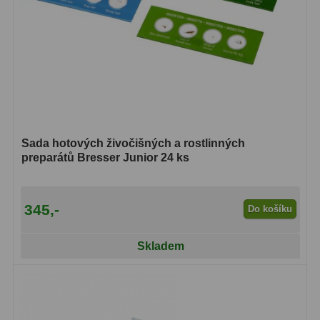
S mřížkou
6
Speciální
1
Ostatní
29
Barlow
65
Sada hotových živočišných a rostlinných
Filtry
182
preparátů Bresser Junior 24 ks
Měsíční a Polarizační
24
345,-
Sluneční
44
Do košíku
CLS a UHC
13
Skladem
Mlhovinové
14
OIII
3