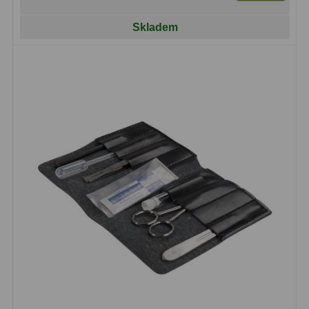
Amici hranoly 45°
11
Skladem
Amici hranoly 90°
7
Pozorovací dalekohledy
56
Kompaktní
11
Turistické
24
Myslivecké
2
Pro pozorování přírody a
ornitologie
18
Dárkové
1
Binokulární dalekohledy
279
Astronomické
44