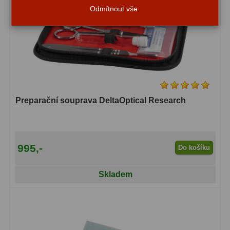
Odmítnout vše
Zrcátka a hranoly
2
Výtahy a ostření
1
Hledáčky
32
Seřízení
21
Svítilny
5
Preparační souprava DeltaOptical Research
Kufry a tašky
64
Čištění
28
995,-
Do košíku
Ostatní
18
Skladem
Montáže
99
Azimutální AZ
6
Paralaktické EQ
19