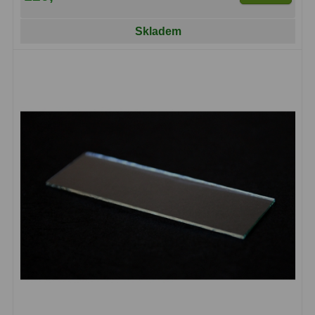
Adaptéry T2
39
Skladem
Adaptéry M48
33
Filtry L-RGB
7
Filtry Pass
6
Filtry Block
10
Filtry Clip
5
Filtry CCD Hα, OIII
7
Filtrová kola a rámy
16
Rovnače a reduktory
13
Zaostření
11