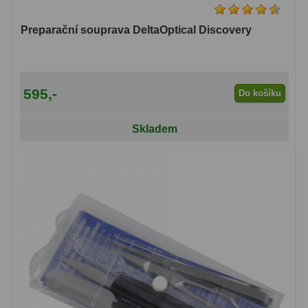
Lovecké a turistické
113
Preparační souprava DeltaOptical Discovery
Námořní
11
Sportovní
54
595,-
Do košíku
Kapesní
14
Skladem
Divadelní
2
Univerzální
41
Dálkoměry a Noční vidění
17
Dálkoměry
9
Noční vidění
8
Mikroskopy
92