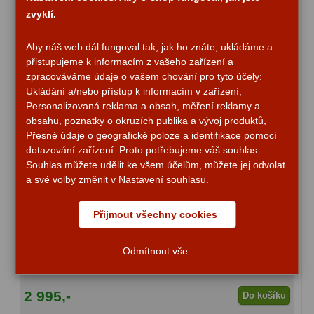
zvyklí.
S mřížkou
6
Aby náš web dál fungoval tak, jak ho znáte, ukládáme a
Speciální
1
přistupujeme k informacím z vašeho zařízení a
zpracováváme údaje o vašem chování pro tyto účely:
Ostatní
29
Ukládání a/nebo přístup k informacím v zařízení,
Personalizovaná reklama a obsah, měření reklamy a
Barlow
65
obsahu, poznatky o okruzích publika a vývoj produktů,
Přesné údaje o geografické poloze a identifikace pomocí
Filtry
180
dotazování zařízení. Proto potřebujeme váš souhlas.
Souhlas můžete udělit ke všem účelům, můžete jej odvolat
Měsíční a Polarizační
24
a své volby změnit v Nastavení souhlasu.
Sluneční
42
Přijmout všechny cookies
Divadelní kukátko Eschenbach Glamour 3x25
CLS a UHC
13
Burgundy
Odmítnout vše
Mlhovinové
14
OIII
3
2 995,-
Do košíku