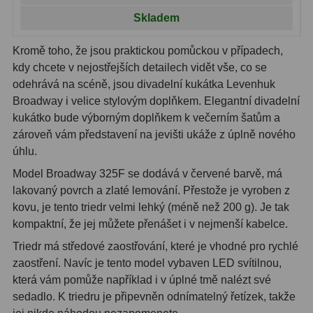
Hβ
4
Skladem
SII
2
Kromě toho, že jsou praktickou pomůckou v případech,
Planetární
6
kdy chcete v nejostřejších detailech vidět vše, co se
odehrává na scéně, jsou divadelní kukátka Levenhuk
Proti světelnému znečištění
6
Broadway i velice stylovým doplňkem. Elegantní divadelní
kukátko bude výborným doplňkem k večerním šatům a
Barevné
66
zároveň vám představení na jevišti ukáže z úplně nového
úhlu.
AstroFoto
284
Model Broadway 325F se dodává v červené barvě, má
Planetární kamery
20
lakovaný povrch a zlaté lemování. Přestože je vyroben z
kovu, je tento triedr velmi lehký (méně než 200 g). Je tak
Deep-Sky kamery
28
kompaktní, že jej můžete přenášet i v nejmenší kabelce.
Triedr má středové zaostřování, které je vhodné pro rychlé
Guiding kamery
14
zaostření. Navíc je tento model vybaven LED svítilnou,
T-kroužky
16
která vám pomůže například i v úplné tmě nalézt své
sedadlo. K triedru je připevněn odnímatelný řetízek, takže
Adaptéry projekční
11