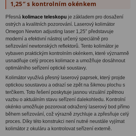
1,25″ s kontrolním okénkem
Hβ
4
SII
2
Přesná
kolimace teleskopu
je základem pro dosažení
ostrých a kvalitních pozorování. Laserový kolimátor
Planetární
6
Omegon Newton adjusting laser 1,25″ představuje
moderní a efektivní nástroj určený speciálně pro
Proti světelnému znečištění
6
seřizování newtonských reflektorů. Tento kolimátor je
vybaven praktickým kontrolním okénkem, které významně
Barevné
66
usnadňuje celý proces kolimace a umožňuje dosáhnout
optimálního seřízení optické soustavy.
AstroFoto
284
Kolimátor využívá přesný laserový paprsek, který projde
Planetární kamery
20
optickou soustavou a odrazí se zpět na šikmou plochu s
terčíkem. Toto řešení poskytuje jasnou vizuální zpětnou
Deep-Sky kamery
28
vazbu o aktuálním stavu seřízení dalekohledu. Kontrolní
okénko umožňuje pozorovat odražený laserový bod přímo
Guiding kamery
14
během seřizování, což výrazně zrychluje a zpřesňuje celý
T-kroužky
16
proces. Díky této konstrukci není nutné neustále vyjímat
kolimátor z okuláru a kontrolovat seřízení externě.
Adaptéry projekční
11