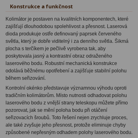
ADC, Tilting
14
Konstrukce a funkčnost
Rotátory
34
Kolimátor je postaven na kvalitních komponentech, které
zajišťují dlouhodobou spolehlivost a přesnost. Laserová
Komponenty
78
dioda produkuje ostře definovaný paprsek červeného
světla, který je dobře viditelný i za denního světla. Šikmá
Helical výtahy
11
plocha s terčíkem je pečlivě vyrobena tak, aby
poskytovala jasný a kontrastní obraz odraženého
Okulárové výtahy
44
laserového bodu. Robustní mechanická konstrukce
Adaptéry k okulárovým
odolává běžnému opotřebení a zajišťuje stabilní polohu
výtahům
8
během seřizování.
Kontrolní okénko představuje významnou výhodu oproti
Primární zrcadla
9
tradičním kolimátorům. Místo nutnosti odhadovat polohu
Sekundární zrcadla
6
laserového bodu z vnější strany teleskopu můžete přímo
pozorovat, jak se mění poloha bodu při otáčení
Příslušenství
188
seřizovacích šroubů. Toto řešení nejen zrychluje proces,
ale také zvyšuje jeho přesnost, protože eliminuje chyby
Redukce 1,25" a 2"
17
způsobené nepřesným odhadem polohy laserového bodu.