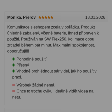
Lovecké a turistické
113
Monika
, Přerov
18.01.2026
Námořní
11
Komunikace s eshopem zcela v pořádku. Produkt
Sportovní
54
úhledně zabalený, včetně baterie, ihned připraven k
použití. Používán na SW Flex250, kolimace obou
Kapesní
14
zrcadel během pár minut. Maximální spokojenost,
Divadelní
2
doporučuji!!!
Pohodlné použití
Univerzální
41
Přesný
Vhodné prohlédnout pár videí, jak ho použít v
Dálkoměry a Noční vidění
17
praxi.
Dálkoměry
9
Výrobek žádné nemá.
Chce to trochu cviku, ideálně vidět videa na
Noční vidění
8
netu.
Mikroskopy
92