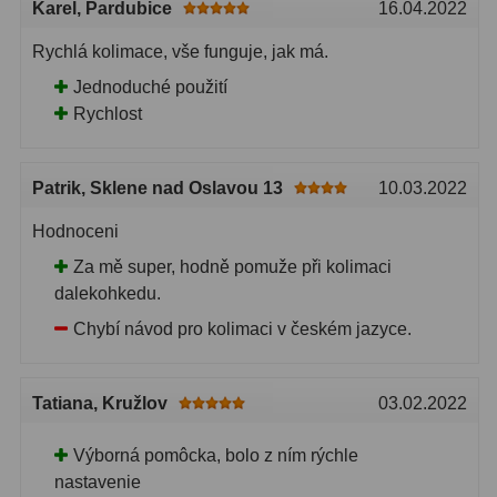
Karel
, Pardubice
16.04.2022
Pro děti
5
Rychlá kolimace, vše funguje, jak má.
Školní a laboratorní
18
Jednoduché použití
Rychlost
Biologické
33
Digitální
10
Patrik
, Sklene nad Oslavou 13
10.03.2022
Kapesní
10
Hodnoceni
Příslušenství
16
Za mě super, hodně pomuže při kolimaci
dalekohkedu.
Meteostanice
52
Chybí návod pro kolimaci v českém jazyce.
Domácí
21
Tatiana
, Kružlov
03.02.2022
Pokročilé
5
Profesionální
9
Výborná pomôcka, bolo z ním rýchle
nastavenie