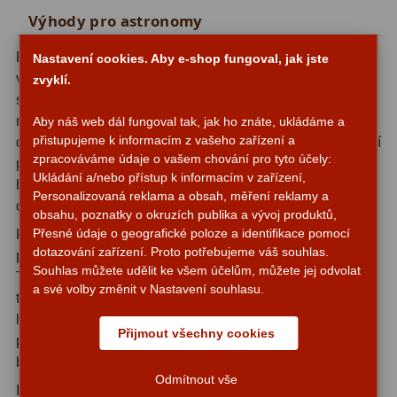
Zrcátka a hranoly
2
Výhody pro astronomy
Výtahy a ostření
1
Použití laserového kolimátoru přináší několik zásadních
Nastavení cookies. Aby e-shop fungoval, jak jste
výhod. Především značně zkracuje čas potřebný pro
zvyklí.
Hledáčky
32
seřízení dalekohledu - zatímco tradiční metody kolimace
mohou trvat desítky minut, s laserovým kolimátorem
Aby náš web dál fungoval tak, jak ho znáte, ukládáme a
Seřízení
21
přistupujeme k informacím z vašeho zařízení a
dosáhnete přesného seřízení během několika minut. Vyšší
zpracováváme údaje o vašem chování pro tyto účely:
přesnost seřízení se přímo promítá do kvality pozorování -
Svítilny
5
Ukládání a/nebo přístup k informacím v zařízení,
hvězdy budou ostřejší, planetární detaily výraznější a
Personalizovaná reklama a obsah, měření reklamy a
Kufry a tašky
64
deep-sky objekty kontrastnější.
obsahu, poznatky o okruzích publika a vývoj produktů,
Přesné údaje o geografické poloze a identifikace pomocí
Kolimátor je také ideální pro astronomy, kteří často
Čištění
28
dotazování zařízení. Proto potřebujeme váš souhlas.
přepravují svůj dalekohled na různá pozorovací místa.
Souhlas můžete udělit ke všem účelům, můžete jej odvolat
Transport může narušit jemné seřízení optiky, a právě v
Ostatní
18
a své volby změnit v Nastavení souhlasu.
těchto situacích se osvědčí rychlost a jednoduchost
Montáže
99
laserové kolimace. Můžete rychle zkontrolovat a v případě
Přijmout všechny cookies
potřeby opravit seřízení přímo na pozorovacím místě, aniž
Azimutální AZ
6
byste museli obětovat cenný čas určený k pozorování.
Odmítnout vše
Investice do kvalitního
kolimačního příslušenství
se
Paralaktické EQ
19