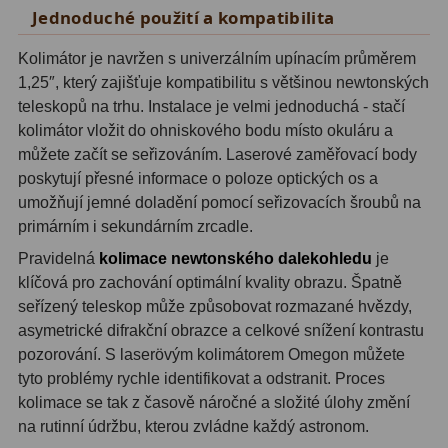
Jednoduché použití a kompatibilita
Adaptéry T2
39
Kolimátor je navržen s univerzálním upínacím průměrem
Adaptéry M48
33
1,25″, který zajišťuje kompatibilitu s většinou newtonských
teleskopů na trhu. Instalace je velmi jednoduchá - stačí
Filtry L-RGB
7
kolimátor vložit do ohniskového bodu místo okuláru a
můžete začít se seřizováním. Laserové zaměřovací body
Filtry Pass
6
poskytují přesné informace o poloze optických os a
Filtry Block
10
umožňují jemné doladění pomocí seřizovacích šroubů na
primárním i sekundárním zrcadle.
Filtry Clip
5
Pravidelná
kolimace newtonského dalekohledu
je
klíčová pro zachování optimální kvality obrazu. Špatně
Filtry CCD Hα, OIII
7
seřízený teleskop může způsobovat rozmazané hvězdy,
Filtrová kola a rámy
16
asymetrické difrakční obrazce a celkové snížení kontrastu
pozorování. S laserövým kolimátorem Omegon můžete
Rovnače a reduktory
13
tyto problémy rychle identifikovat a odstranit. Proces
kolimace se tak z časově náročné a složité úlohy změní
Zaostření
11
na rutinní údržbu, kterou zvládne každý astronom.