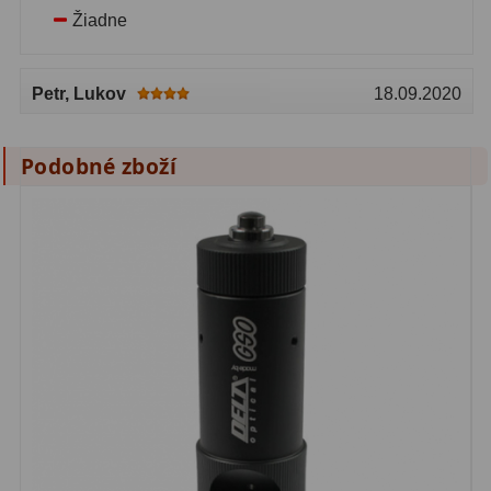
Čidla
2
Žiadne
Teploměry a vlhkoměry
15
Petr
, Lukov
18.09.2020
Lupy
69
Astronomická literatura
10
Podobné zboží