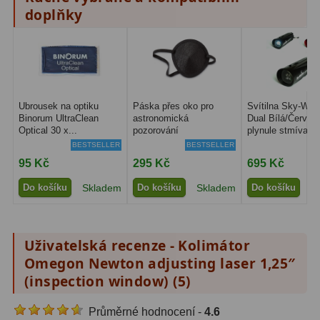
doplňky
Amici hranoly 45°
11
Amici hranoly 90°
7
Pozorovací dalekohledy
56
Ubrousek na optiku
Páska přes oko pro
Svítilna Sky-Wat
Kompaktní
11
Binorum UltraClean
astronomická
Dual Bílá/Červen
Optical 30 x...
pozorování
plynule stmívatel
Turistické
24
BESTSELLER
BESTSELLER
95 Kč
295 Kč
695 Kč
Myslivecké
2
Do košíku
Skladem
Do košíku
Skladem
Do košíku
S
Pro pozorování přírody a
ornitologie
18
Uživatelská recenze - Kolimátor
Dárkové
1
Omegon Newton adjusting laser 1,25″
(inspection window) (
5
)
Binokulární dalekohledy
279
Průměrné hodnocení -
4.6
Astronomické
44