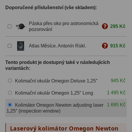
Doporučené příslušenství (vše skladem):
S mřížkou
6
Speciální
1
Páska přes oko pro astronomická
295 Kč
pozorování
Ostatní
29
Atlas Měsíce. Antonín Rükl.
915 Kč
Barlow
65
Filtry
180
Tento produkt je dostupný také v následujících
variantách:
Měsíční a Polarizační
24
945 Kč
Kolimační okulár Omegon Deluxe 1,25″
Sluneční
42
1 495 Kč
Kolimační okulár Omegon 1,25″ Long
CLS a UHC
13
1 695 Kč
Kolimátor Omegon Newton adjusting laser
Mlhovinové
14
1,25″ (inspection window)
OIII
3
Laserový kolimátor Omegon Newton