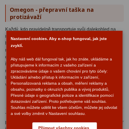
Omegon - přepravní taška na
S mřížkou
6
protizávaží
Speciální
1
Každý, kdo pravidelně transportuje svůj dalekohled na
Ostatní
29
místo pozorování, dobře ví, jak důležité je mít vybavení
Nastavení cookies. Aby e-shop fungoval, jak jste
bezpečně uložené. Protizávaží jsou těžká, tvrdá a při
Barlow
65
zvyklí.
neopatrné manipulaci mohou poškodit nejen sebe, ale i
okolní vybavení. Přepravní taška Omegon tento problém
Filtry
181
Aby náš web dál fungoval tak, jak ho znáte, ukládáme a
řeší přímo a efektivně - nabízí dedikované úložné místo
přistupujeme k informacím z vašeho zařízení a
navržené přesně pro protizávaží montáže. Nejde o žádný
zpracováváme údaje o vašem chování pro tyto účely:
Měsíční a Polarizační
24
Ukládání a/nebo přístup k informacím v zařízení,
kompromis ani univerzální řešení, ale o produkt, který
Personalizovaná reklama a obsah, měření reklamy a
Sluneční
43
vznikl s jasným účelem.
obsahu, poznatky o okruzích publika a vývoj produktů,
Přesné údaje o geografické poloze a identifikace pomocí
Ochrana protizávaží při transportu i
CLS a UHC
13
dotazování zařízení. Proto potřebujeme váš souhlas.
skladování
Souhlas můžete udělit ke všem účelům, můžete jej odvolat
Mlhovinové
14
a své volby změnit v Nastavení souhlasu.
Taška je určena výhradně pro přepravu a skladování
OIII
3
protizávaží, což se odráží v jejím provedení. Vnitřní prostor
Přijmout všechny cookies
je přizpůsoben tak, aby protizávaží bezpečně držela na