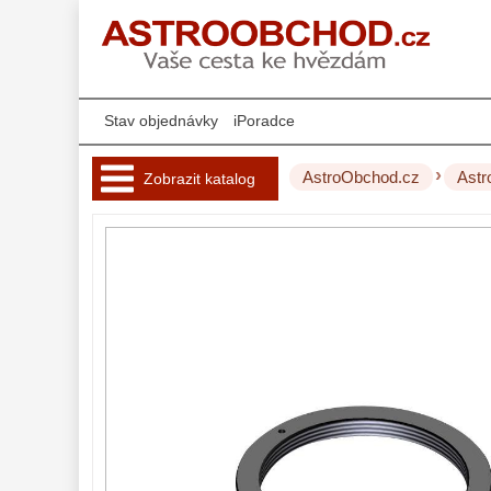
Stav objednávky
iPoradce
›
AstroObchod.cz
Astr
Zobrazit katalog
Hvězdářské 
dalekohledy 
221
Okuláry 
453
Filtry 
181
AstroFoto 
284
Planetární kamery
20
Deep-Sky kamery
28
Guiding kamery
14
T-kroužky
16