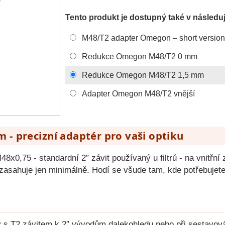
Tento produkt je dostupný také v následuj
M48/T2 adapter Omegon – short version
Redukce Omegon M48/T2 0 mm
Redukce Omegon M48/T2 1,5 mm
Adapter Omegon M48/T2 vnější
 precizní adaptér pro vaši optiku
8x0,75 - standardní 2″ závit používaný u filtrů - na vnitřn
asahuje jen minimálně. Hodí se všude tam, kde potřebujete p
y s T2 závitem k 2″ vývodům dalekohledu nebo při sestavová