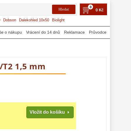
0
0 Kč
0
Dobson
Dalekohled 10x50
Biolight
še o nákupu
Vrácení do 14 dnů
Reklamace
Průvodce
/T2 1,5 mm
Vložit do košíku