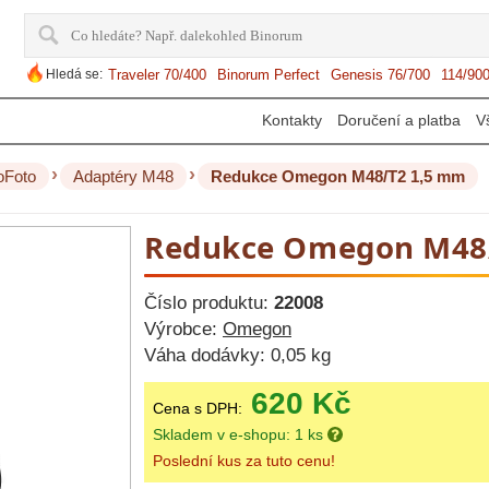
Hledá se:
Traveler 70/400
Binorum Perfect
Genesis 76/700
114/90
Kontakty
Doručení a platba
V
›
›
oFoto
Adaptéry M48
Redukce Omegon M48/T2 1,5 mm
Redukce Omegon M48
Číslo produktu:
22008
Výrobce:
Omegon
Váha dodávky:
0,05 kg
620 Kč
Cena s DPH:
Skladem v e-shopu: 1 ks
Poslední kus za tuto cenu!