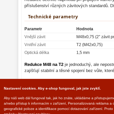
Montáže 
99
příslušenství různých závitových standardů. Dí
Zrcátka a hranoly 
60
Technické parametry
Pozorovací 
dalekohledy 
56
Parametr
Hodnota
Binokulární 
Vnější závit
M48x0,75 (2″ závit pro
dalekohledy 
279
Vnitřní závit
T2 (M42x0,75)
Dálkoměry a Noční 
vidění 
17
Optická délka
1,5 mm
Mikroskopy 
92
Redukce M48 na T2
je jednoduchý, ale nepost
Meteostanice 
zajišťují stabilní a těsné spojení bez vůle, kter
52
Lupy 
69
Astronomická 
Nastavení cookies. Aby e-shop fungoval, jak jste zvyklí.
literatura 
10
Aby náš web dál fungoval tak, jak ho znáte, ukládáme a přistupuje
a/nebo přístup k informacím v zařízení, Personalizovaná reklama a 
geografické poloze a identifikace pomocí dotazování zařízení. Prot