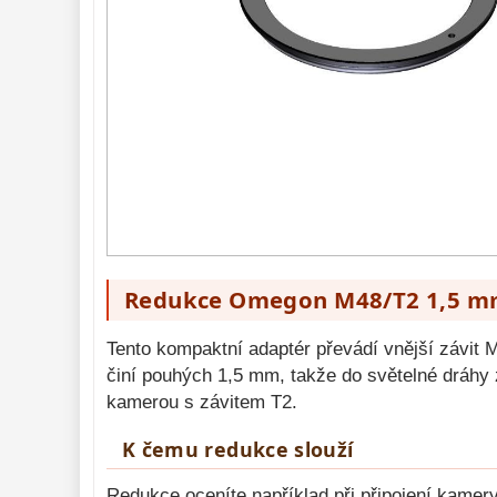
Adaptéry projekční
11
Adaptéry T2
39
Adaptéry M48
33
Filtry L-RGB
7
Filtry Pass
6
Filtry Block
10
Filtry Clip
5
Filtry CCD Hα, OIII
7
Filtrová kola a
rámy
16
Rovnače a
Redukce Omegon M48/T2 1,5 mm -
reduktory
13
Zaostření
11
Tento kompaktní adaptér převádí vnější závit M4
ADC, Tilting
14
činí pouhých 1,5 mm, takže do světelné dráhy z
Rotátory
34
kamerou s závitem T2.
Komponenty 
78
K čemu redukce slouží
Příslušenství 
188
Redukce oceníte například při připojení kamer