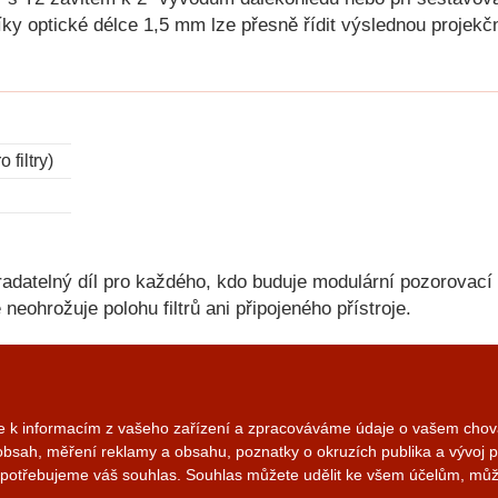
ky optické délce 1,5 mm lze přesně řídit výslednou projekč
 filtry)
radatelný díl pro každého, kdo buduje modulární pozorovací 
é neohrožuje polohu filtrů ani připojeného přístroje.
me k informacím z vašeho zařízení a zpracováváme údaje o vašem chová
obsah, měření reklamy a obsahu, poznatky o okruzích publika a vývoj 
o potřebujeme váš souhlas. Souhlas můžete udělit ke všem účelům, může