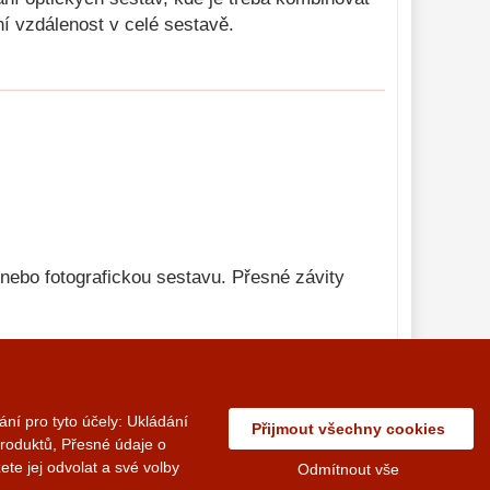
ní vzdálenost v celé sestavě.
nebo fotografickou sestavu. Přesné závity
Vložit do košíku
ní pro tyto účely: Ukládání
Přijmout všechny cookies
produktů, Přesné údaje o
© 2014 - 2026 Vedius Soft s.r.o.
te jej odvolat a své volby
Odmítnout vše