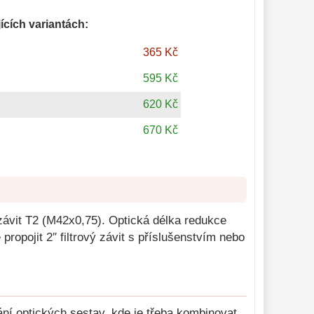
ících variantách:
365 Kč
595 Kč
620 Kč
670 Kč
í závit T2 (M42x0,75). Optická délka redukce
ropojit 2″ filtrový závit s příslušenstvím nebo
ní optických sestav, kde je třeba kombinovat