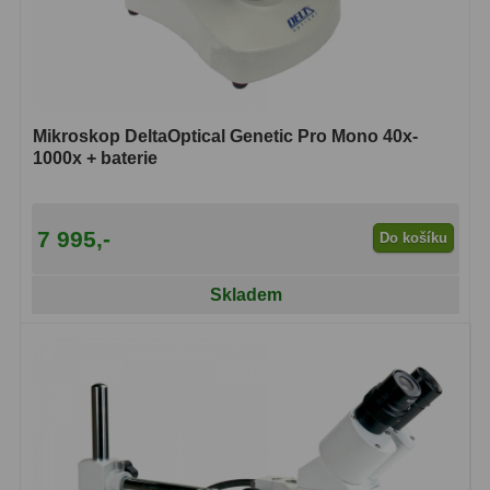
Lovecké a turistické
113
Námořní
11
Sportovní
54
Mikroskop DeltaOptical Genetic Pro Mono 40x-
1000x + baterie
Kapesní
14
Divadelní
2
7 995,-
Do košíku
Univerzální
41
Skladem
Dálkoměry a Noční vidění
17
Dálkoměry
9
Noční vidění
8
Mikroskopy
92