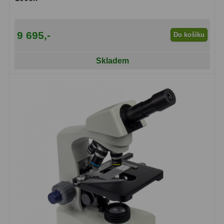
Amici hranoly 45°
11
Amici hranoly 90°
7
9 695,-
Do košíku
Pozorovací dalekohledy
56
Skladem
Kompaktní
11
Turistické
24
Myslivecké
2
Pro pozorování přírody a
ornitologie
18
Dárkové
1
Binokulární dalekohledy
279
Astronomické
44