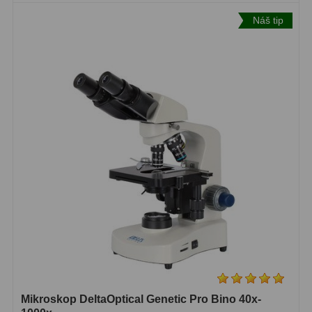
Hβ
4
Náš tip
SII
2
Planetární
6
Proti světelnému znečištění
6
Barevné
66
AstroFoto
284
Planetární kamery
20
Deep-Sky kamery
28
Guiding kamery
14
T-kroužky
16
Mikroskop DeltaOptical Genetic Pro Bino 40x-
Adaptéry projekční
11