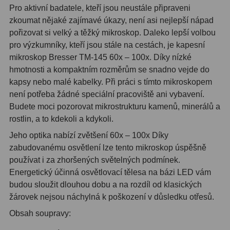
Čidla
2
Pro aktivní badatele, kteří jsou neustále připraveni
zkoumat nějaké zajímavé úkazy, není asi nejlepší nápad
Teploměry a vlhkoměry
15
pořizovat si velký a těžký mikroskop. Daleko lepší volbou
pro výzkumníky, kteří jsou stále na cestách, je kapesní
Lupy
69
mikroskop Bresser TM-145 60x – 100x. Díky nízké
hmotnosti a kompaktním rozměrům se snadno vejde do
Astronomická literatura
10
kapsy nebo malé kabelky. Při práci s tímto mikroskopem
není potřeba žádné speciální pracoviště ani vybavení.
Budete moci pozorovat mikrostrukturu kamenů, minerálů a
rostlin, a to kdekoli a kdykoli.
Jeho optika nabízí zvětšení 60x – 100x Díky
zabudovanému osvětlení lze tento mikroskop úspěšně
používat i za zhoršených světelných podmínek.
Energetický účinná osvětlovací tělesa na bázi LED vám
budou sloužit dlouhou dobu a na rozdíl od klasických
žárovek nejsou náchylná k poškození v důsledku otřesů.
Obsah soupravy: