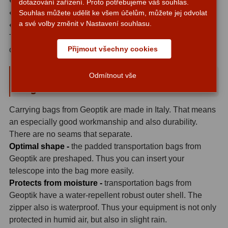
♦ 11 cm x 6.5 cm x 9 cm, 2 loops
dotazování zařízení. Proto potřebujeme váš souhlas.
Hβ
4
♦ 11 cm x 6.5 cm x 23 cm, 3 loops
Souhlas můžete udělit ke všem účelům, můžete jej odvolat
a své volby změnit v Nastavení souhlasu.
♦ 11 cm x 6.5 cm x 13 cm, 2 loops
SII
2
The dimensions depend slightly from the shape of the
Planetární
6
Přijmout všechny cookies
objects which are kept in the pouches.
Proti světelnému znečištění
6
General Informations about Geoptik
Odmítnout vše
Bags:
Barevné
66
Carrying bags from Geoptik are made in Italy. That means
AstroFoto
284
an especially good workmanship and also durability.
There are no seams that separate.
Planetární kamery
20
Optimal shape -
the padded transportation bags from
Geoptik are preshaped. Thus you can insert your
Deep-Sky kamery
28
telescope into the bag more easily.
Guiding kamery
14
Protects from moisture -
transportation bags from
Geoptik have a water-repellent robust outer shell. The
T-kroužky
16
zipper also is waterproof. Thus your equipment is not only
protected in humid air, but also in slight rain.
Adaptéry projekční
11