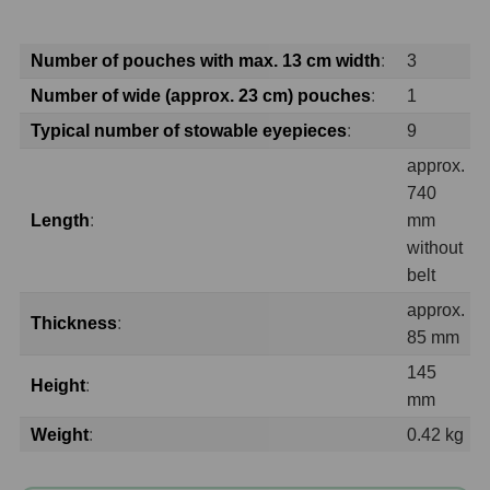
Adaptéry T2
39
Number of pouches with max. 13 cm width
:
3
Adaptéry M48
33
Number of wide (approx. 23 cm) pouches
:
1
Filtry L-RGB
7
Typical number of stowable eyepieces
:
9
approx.
Filtry Pass
6
740
Length
:
mm
Filtry Block
10
without
Filtry Clip
5
belt
approx.
Filtry CCD Hα, OIII
7
Thickness
:
85 mm
Filtrová kola a rámy
16
145
Height
:
mm
Rovnače a reduktory
13
Weight
:
0.42 kg
Zaostření
11