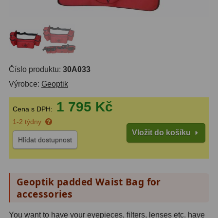
Do 6000 Kč
37
Průvodce
Do 10000 Kč
40
IPoradce
Okuláry
455
Stav
Číslo produktu:
30A033
Plössl a Super Plössl
120
Objednávky
Výrobce:
Geoptik
Širokoúhlé WA (52°-60°)
84
1 795 Kč
Cena s DPH:
SWA (62°-78°)
86
1-2 týdny
UWA (80°-98°)
22
Vložit do košíku
Hlídat dostupnost
XWA (100°-120°)
17
Planetární
31
Geoptik padded Waist Bag for
accessories
ZOOM
12
ED a Flat Field
12
You want to have your eyepieces, filters, lenses etc. have