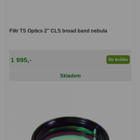
Adaptéry T2
39
Adaptéry M48
33
Filtr TS Optics 2″ CLS broad band nebula
Filtry L-RGB
7
Filtry Pass
6
1 995,-
Do košíku
Filtry Block
10
Skladem
Filtry Clip
5
Filtry CCD Hα, OIII
7
Filtrová kola a rámy
16
Rovnače a reduktory
13
Zaostření
11