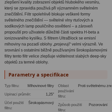
zlepšení kvality zobrazení objektů hlubokého vesmíru,
Pro děti
5
který se zpravidla používá při významném světelném
znečištění. Filtr spolehlivě blokuje veškeré formy
Školní a laboratorní
18
světelného znečištění — světelné vlny rtuťových a
sodíkových lamp pouličního osvětlení – a zároveň
Biologické
33
propouští pro uživatele důležité části spektra H-beta a
Digitální
10
ionizovaného kyslíku. S filtrem UltraBlock se emisní
mlhoviny na pozadí oblohy „projevují“ velmi výrazně. Ve
Kapesní
10
srovnání s ostatními běžně používanými širokopásmovými
filtry tento filtr velice zlepšuje viditelnost slabých deep-sky
Příslušenství
16
objektů za temné oblohy.
Meteostanice
52
Parametry a specifikace
Domácí
21
Typ filtru:
Mlhovinové filtry
Oblast
Proti světelnému zne
používání
Pokročilé
5
Upínací průměr:
1,25″
filtru:
Profesionální
9
Účel použití
Širokopásmový
Způsob použití
Pozorování
filtru:
filtru: