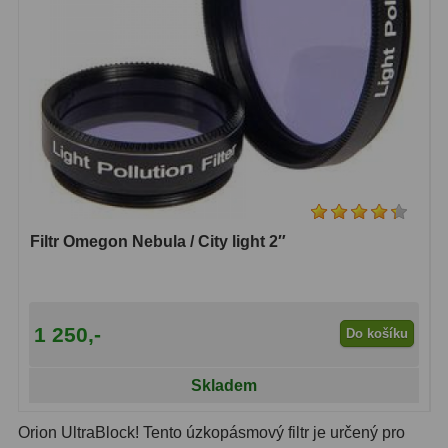
Lovecké a turistické
113
Námořní
11
Sportovní
54
Kapesní
14
Divadelní
2
Filtr Omegon Nebula / City light 2″
Univerzální
41
Dálkoměry a Noční vidění
17
1 250,-
Do košíku
Dálkoměry
9
Noční vidění
8
Skladem
Mikroskopy
92
Orion UltraBlock! Tento úzkopásmový filtr je určený pro