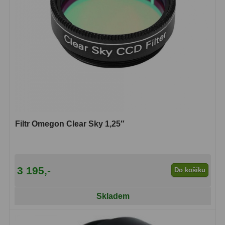
ADC, Tilting
14
Rotátory
34
Komponenty
78
Helical výtahy
11
Okulárové výtahy
44
Adaptéry k okulárovým
Filtr Omegon Clear Sky 1,25″
výtahům
8
Primární zrcadla
9
Sekundární zrcadla
6
3 195,-
Do košíku
Příslušenství
188
Skladem
Redukce 1,25" a 2"
17