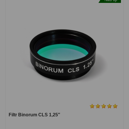
S mřížkou
6
Speciální
1
Ostatní
29
Barlow
65
Filtry
181
Měsíční a Polarizační
24
Sluneční
43
CLS a UHC
13
Mlhovinové
14
Filtr Binorum CLS 1,25″
OIII
3