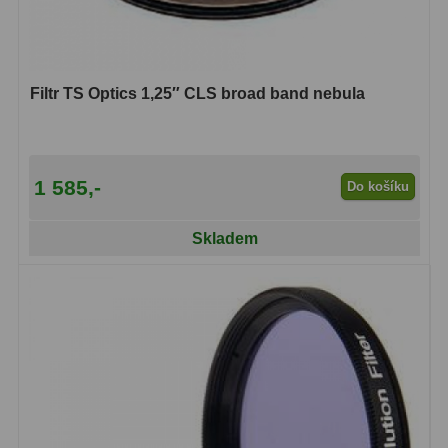
Amici hranoly 45°
11
Amici hranoly 90°
7
Filtr TS Optics 1,25″ CLS broad band nebula
Pozorovací dalekohledy
56
Kompaktní
11
1 585,-
Do košíku
Turistické
24
Skladem
Myslivecké
2
Pro pozorování přírody a
ornitologie
18
Dárkové
1
Binokulární dalekohledy
279
Astronomické
44