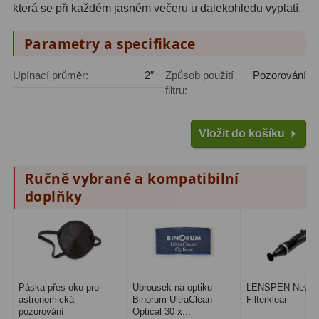
která se při každém jasném večeru u dalekohledu vyplatí.
Zrcátka a hranoly
2
Parametry a specifikace
Výtahy a ostření
1
Hledáčky
32
Upínací průměr:
2″
Způsob použití
Pozorování
filtru:
Seřízení
21
Svítilny
5
Vložit do košíku
Kufry a tašky
64
Ručně vybrané a kompatibilní
doplňky
Čištění
28
Ostatní
18
Montáže
99
Páska přes oko pro
Ubrousek na optiku
LENSPEN New
Azimutální AZ
6
astronomická
Binorum UltraClean
Filterklear
pozorování
Optical 30 x...
Paralaktické EQ
19