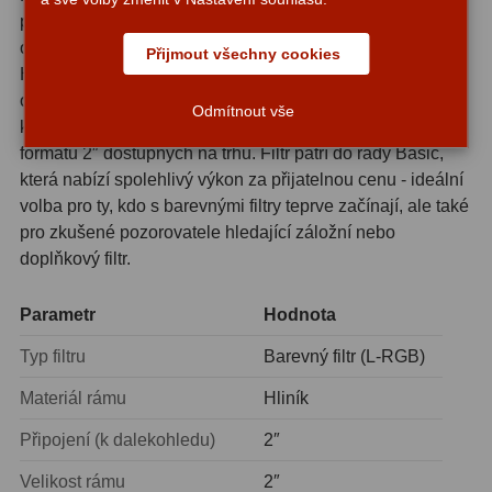
pouzdra formátu 2″, které se standardně šroubuje do
Adaptéry T2
39
objímky okulárů nebo do nosepiece dalekohledu.
Přijmout všechny cookies
Hliníkový materiál rámu zajišťuje dlouhou životnost a
Adaptéry M48
33
odolnost vůči každodennímu používání. Závit je
Odmítnout vše
kompatibilní s drtivou většinou okularů a příslušenství
Filtry L-RGB
7
formátu 2″ dostupných na trhu. Filtr patří do řady Basic,
Filtry Pass
6
která nabízí spolehlivý výkon za přijatelnou cenu - ideální
volba pro ty, kdo s barevnými filtry teprve začínají, ale také
Filtry Block
10
pro zkušené pozorovatele hledající záložní nebo
doplňkový filtr.
Filtry Clip
5
Filtry CCD Hα, OIII
7
Parametr
Hodnota
Typ filtru
Barevný filtr (L-RGB)
Filtrová kola a rámy
16
Materiál rámu
Hliník
Rovnače a reduktory
13
Připojení (k dalekohledu)
2″
Zaostření
11
Velikost rámu
2″