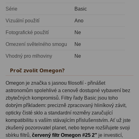
ADC, Tilting
14
Série
Basic
Rotátory
34
Vizuální použití
Ano
Komponenty
78
Fotografické použití
Ne
Helical výtahy
11
Omezení světelného smogu
Ne
Vhodný pro mlhoviny
Ne
Okulárové výtahy
44
Proč zvolit Omegon?
Adaptéry k okulárovým
výtahům
8
Omegon je značka s jasnou filosofií - přinášet
Primární zrcadla
9
astronomům spolehlivé a cenově dostupné vybavení bez
zbytečných kompromisů. Filtry řady Basic jsou toho
Sekundární zrcadla
6
dobrým příkladem: precizně zpracovaný hliníkový závit,
opticky čisté sklo a standardní rozměry zaručující
Příslušenství
188
kompatibilitu s vaším stávajícím příslušenstvím. Ať už jste
zkušený pozorovatel planet, nebo teprve rozšiřujete svoji
Redukce 1,25" a 2"
17
sbírku filtrů,
červený filtr Omegon #25 2″
je investicí,