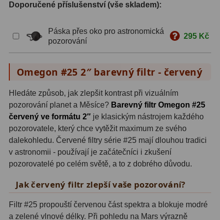
Doporučené příslušenství (vše skladem):
S mřížkou
6
Páska přes oko pro astronomická
295 Kč
Speciální
1
pozorování
Ostatní
29
Omegon #25 2″ barevný filtr - červený
Barlow
65
Hledáte způsob, jak zlepšit kontrast při vizuálním
Filtry
181
pozorování planet a Měsíce?
Barevný filtr Omegon #25
červený ve formátu 2″
je klasickým nástrojem každého
Měsíční a Polarizační
24
pozorovatele, který chce vytěžit maximum ze svého
dalekohledu. Červené filtry série #25 mají dlouhou tradici
Sluneční
43
v astronomii - používají je začátečníci i zkušení
pozorovatelé po celém světě, a to z dobrého důvodu.
CLS a UHC
13
Jak červený filtr zlepší vaše pozorování?
Mlhovinové
14
Filtr #25 propouští červenou část spektra a blokuje modré
OIII
3
a zelené vlnové délky. Při pohledu na Mars výrazně