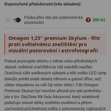
Doporučené příslušenství (vše skladem):
S mřížkou
6
Páska přes oko pro astronomická
Speciální
1
295 Kč
pozorování
Ostatní
29
Omegon 1,25″ premium Skylum - filtr
Barlow
65
proti světelnému znečištění pro
vizuální pozorování i astrofotografii
Filtry
182
Pokud pozorujete oblohu z města nebo příměstských
Měsíční a Polarizační
24
oblastí, světelné znečištění je váš největší nepřítel.
Sluneční
44
Oranžová záře sodíkových výbojek a bílé světlo LED lamp
dokáže pohltit slabé detaily mlhovin a galaxií dříve, než
CLS a UHC
13
vůbec dopadnou na váš čip nebo sítnici. Filtr Omegon
Premium Skylum byl navržen přesně pro tyto podmínky -
Mlhovinové
14
jde o tzv. SkyGlow filtr řady Advanced, který selektivně
potlačuje vlnové délky umělého osvětlení a přitom
OIII
3
zachovává průchodnost světla z astronomicky zajímavých