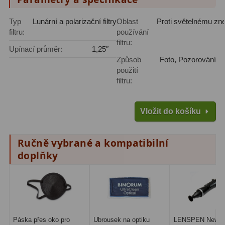
Amici hranoly 45°
11
Typ
Lunární a polarizační filtry
Oblast
Proti světelnému zn
Amici hranoly 90°
7
filtru:
používání
filtru:
Upínací průměr:
1,25″
Pozorovací dalekohledy
56
Způsob
Foto, Pozorování
použití
Kompaktní
11
filtru:
Turistické
24
Vložit do košíku
Myslivecké
2
Ručně vybrané a kompatibilní
Pro pozorování přírody a
doplňky
ornitologie
18
Dárkové
1
Binokulární dalekohledy
279
Páska přes oko pro
Ubrousek na optiku
LENSPEN New
Astronomické
44