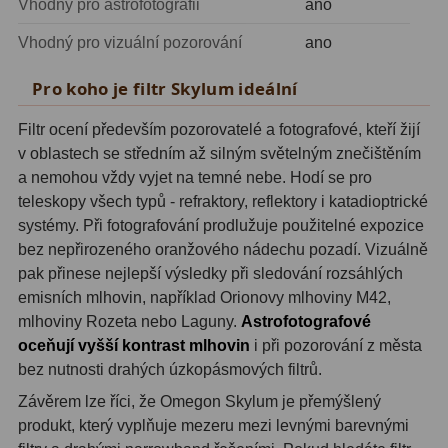
Vhodný pro astrofotografii
ano
Zrcátka a hranoly
2
Vhodný pro vizuální pozorování
ano
Výtahy a ostření
1
Pro koho je filtr Skylum ideální
Hledáčky
32
Filtr ocení především pozorovatelé a fotografové, kteří žijí
Seřízení
21
v oblastech se středním až silným světelným znečištěním
a nemohou vždy vyjet na temné nebe. Hodí se pro
Svítilny
5
teleskopy všech typů - refraktory, reflektory i katadioptrické
systémy. Při fotografování prodlužuje použitelné expozice
Kufry a tašky
64
bez nepřirozeného oranžového nádechu pozadí. Vizuálně
Čištění
28
pak přinese nejlepší výsledky při sledování rozsáhlých
emisních mlhovin, například Orionovy mlhoviny M42,
Ostatní
18
mlhoviny Rozeta nebo Laguny.
Astrofotografové
oceňují vyšší kontrast mlhovin
i při pozorování z města
Montáže
99
bez nutnosti drahých úzkopásmových filtrů.
Závěrem lze říci, že Omegon Skylum je přemýšlený
Azimutální AZ
6
produkt, který vyplňuje mezeru mezi levnými barevnými
Paralaktické EQ
19