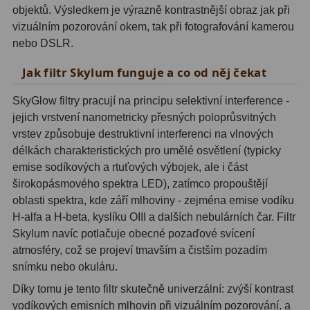
Hβ
4
objektů. Výsledkem je výrazně kontrastnější obraz jak při
vizuálním pozorování okem, tak při fotografování kamerou
SII
2
nebo DSLR.
Planetární
6
Jak filtr Skylum funguje a co od něj čekat
Proti světelnému znečištění
6
SkyGlow filtry pracují na principu selektivní interference -
jejich vrstvení nanometricky přesných poloprůsvitných
Barevné
66
vrstev způsobuje destruktivní interferenci na vlnových
délkách charakteristických pro umělé osvětlení (typicky
AstroFoto
284
emise sodíkových a rtuťových výbojek, ale i část
širokopásmového spektra LED), zatímco propouštějí
Planetární kamery
20
oblasti spektra, kde září mlhoviny - zejména emise vodíku
H-alfa a H-beta, kyslíku OIII a dalších nebulárních čar. Filtr
Deep-Sky kamery
28
Skylum navíc potlačuje obecné pozaďové svícení
Guiding kamery
14
atmosféry, což se projeví tmavším a čistším pozadím
snímku nebo okuláru.
T-kroužky
16
Díky tomu je tento filtr skutečně univerzální: zvýší kontrast
Adaptéry projekční
11
vodíkových emisních mlhovin při vizuálním pozorování, a