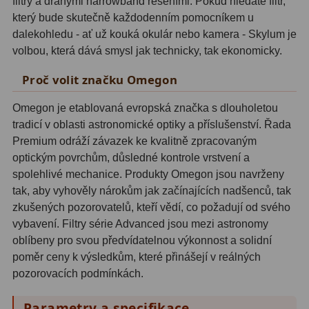
filtry a drahými narrowband řešeními. Pokud hledáte filtr,
který bude skutečně každodenním pomocníkem u
Fotografické montáže
5
dalekohledu - ať už kouká okulár nebo kamera - Skylum je
volbou, která dává smysl jak technicky, tak ekonomicky.
Stativy a pilíře
3
Proč volit značku Omegon
Objímky
10
Omegon je etablovaná evropská značka s dlouholetou
Motory a pohony
13
tradicí v oblasti astronomické optiky a příslušenství. Řada
Premium odráží závazek ke kvalitně zpracovaným
Upínací prvky
13
optickým povrchům, důsledné kontrole vrstvení a
Závaží
3
spolehlivé mechanice. Produkty Omegon jsou navrženy
tak, aby vyhověly nárokům jak začínajících nadšenců, tak
Ostatní
27
zkušených pozorovatelů, kteří vědí, co požadují od svého
vybavení. Filtry série Advanced jsou mezi astronomy
Zrcátka a hranoly
60
oblíbeny pro svou předvídatelnou výkonnost a solidní
poměr ceny k výsledkům, které přinášejí v reálných
Diagonální zrcátka
35
pozorovacích podmínkách.
Diagonální hranoly
7
Parametry a specifikace