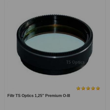
Pro děti
5
Školní a laboratorní
18
Biologické
33
Digitální
10
Kapesní
10
Příslušenství
16
Meteostanice
52
Domácí
21
Pokročilé
5
Filtr TS Optics 1,25″ Premium O-III
Profesionální
9