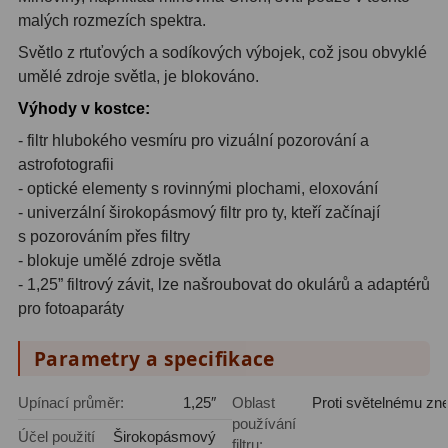
malých rozmezích spektra.
Světlo z rtuťových a sodíkových výbojek, což jsou obvyklé
umělé zdroje světla, je blokováno.
Výhody v kostce:
- filtr hlubokého vesmíru pro vizuální pozorování a
astrofotografii
- optické elementy s rovinnými plochami, eloxování
- univerzální širokopásmový filtr pro ty, kteří začínají
s pozorováním přes filtry
- blokuje umělé zdroje světla
- 1,25” filtrový závit, lze našroubovat do okulárů a adaptérů
pro fotoaparáty
Parametry a specifikace
Upínací průměr:
1,25″
Oblast
Proti světelnému zne
používání
Účel použití
Širokopásmový
filtru: