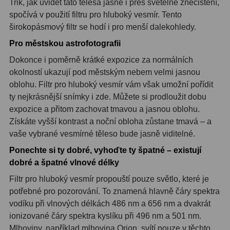
Trik, jak uvidět tato tělesa jasně i přes světelné znečištění,
spočívá v použití filtru pro hluboký vesmír. Tento
širokopásmový filtr se hodí i pro menší dalekohledy.
Pro městskou astrofotografii
Dokonce i poměrně krátké expozice za normálních
okolností ukazují pod městským nebem velmi jasnou
oblohu. Filtr pro hluboký vesmír vám však umožní pořídit
ty nejkrásnější snímky i zde. Můžete si prodloužit dobu
expozice a přitom zachovat tmavou a jasnou oblohu.
Získáte vyšší kontrast a noční obloha zůstane tmavá – a
vaše vybrané vesmírné těleso bude jasně viditelné.
Ponechte si ty dobré, vyhoďte ty špatné – existují
dobré a špatné vlnové délky
Filtr pro hluboký vesmír propouští pouze světlo, které je
potřebné pro pozorování. To znamená hlavně čáry spektra
vodíku při vlnových délkách 486 nm a 656 nm a dvakrát
ionizované čáry spektra kyslíku při 496 nm a 501 nm.
Mlhoviny, například mlhovina Orion, svítí pouze v těchto