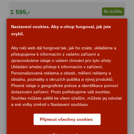
1 595,-
Do košíku
Fotografické montáže
5
Stativy a pilíře
3
Nastavení cookies. Aby e-shop fungoval, jak jste
Skladem
zvyklí.
Objímky
10
Aby náš web dál fungoval tak, jak ho znáte, ukládáme a
Motory a pohony
13
přistupujeme k informacím z vašeho zařízení a
zpracováváme údaje o vašem chování pro tyto účely:
Upínací prvky
13
Ukládání a/nebo přístup k informacím v zařízení,
Personalizovaná reklama a obsah, měření reklamy a
Závaží
3
obsahu, poznatky o okruzích publika a vývoj produktů,
Přesné údaje o geografické poloze a identifikace pomocí
Ostatní
27
dotazování zařízení. Proto potřebujeme váš souhlas.
Souhlas můžete udělit ke všem účelům, můžete jej odvolat
Zrcátka a hranoly
60
a své volby změnit v Nastavení souhlasu.
Diagonální zrcátka
35
Přijmout všechny cookies
Diagonální hranoly
7