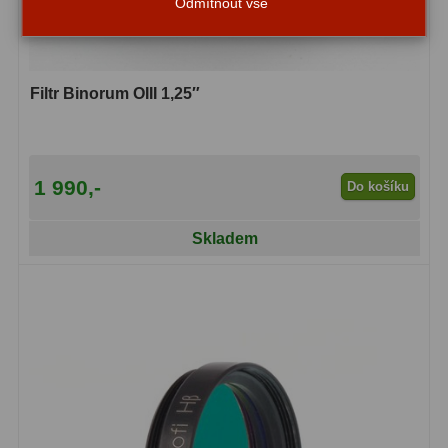
Odmítnout vše
Amici hranoly 45°
11
Amici hranoly 90°
7
Filtr Binorum OIII 1,25″
Pozorovací dalekohledy
56
Kompaktní
11
1 990,-
Do košíku
Turistické
24
Skladem
Myslivecké
2
Pro pozorování přírody a
ornitologie
18
Dárkové
1
Binokulární dalekohledy
279
Astronomické
44