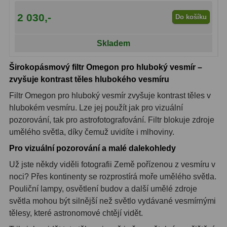
Čidla
2
2 030,-
Do košíku
Teploměry a vlhkoměry
15
Skladem
Lupy
69
Širokopásmový filtr Omegon pro hluboký vesmír –
Astronomická literatura
10
zvyšuje kontrast těles hlubokého vesmíru
Filtr Omegon pro hluboký vesmír zvyšuje kontrast těles v
hlubokém vesmíru. Lze jej použít jak pro vizuální
pozorování, tak pro astrofotografování. Filtr blokuje zdroje
umělého světla, díky čemuž uvidíte i mlhoviny.
Pro vizuální pozorování a malé dalekohledy
Už jste někdy viděli fotografii Země pořízenou z vesmíru v
noci? Přes kontinenty se rozprostírá moře umělého světla.
Pouliční lampy, osvětlení budov a další umělé zdroje
světla mohou být silnější než světlo vydávané vesmírnými
tělesy, které astronomové chtějí vidět.