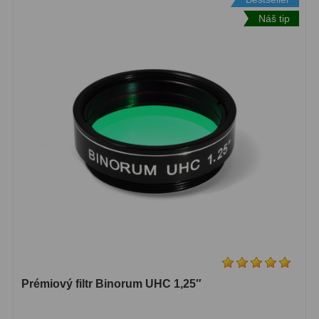
Náš tip
S mřížkou
6
Speciální
1
Ostatní
29
Barlow
65
Filtry
182
Měsíční a Polarizační
24
Sluneční
44
CLS a UHC
13
Mlhovinové
14
Prémiový filtr Binorum UHC 1,25″
OIII
3