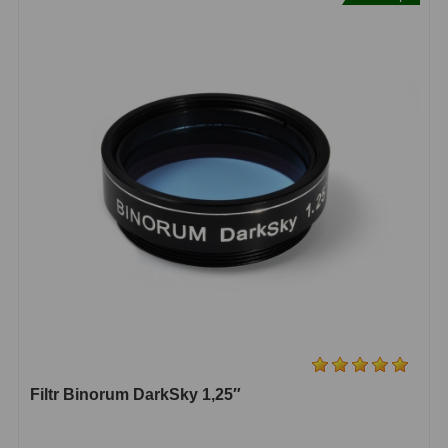
Zrcátka a hranoly
2
Výtahy a ostření
1
Hledáčky
32
Seřízení
21
Svítilny
5
Kufry a tašky
64
Čištění
28
Ostatní
18
Montáže
99
Filtr Binorum DarkSky 1,25″
Azimutální AZ
6
Paralaktické EQ
19