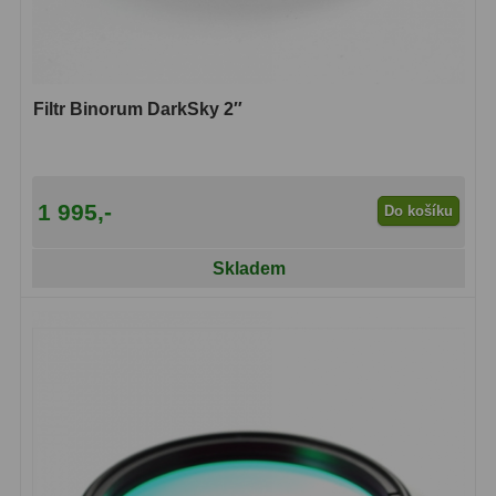
Adaptéry T2
39
Adaptéry M48
33
Filtr Binorum DarkSky 2″
Filtry L-RGB
7
Filtry Pass
6
1 995,-
Do košíku
Filtry Block
10
Skladem
Filtry Clip
5
Filtry CCD Hα, OIII
7
Filtrová kola a rámy
16
Rovnače a reduktory
13
Zaostření
11