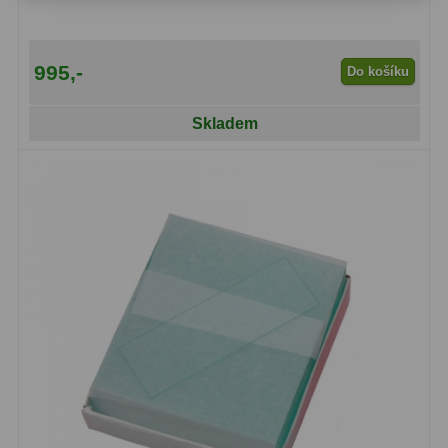
Fotografické montáže
5
995,-
Do košíku
Stativy a pilíře
3
Skladem
Objímky
10
Motory a pohony
13
Upínací prvky
13
Závaží
3
Ostatní
27
Zrcátka a hranoly
60
Diagonální zrcátka
35
Diagonální hranoly
7