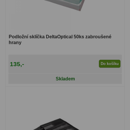
Amici hranoly 45°
11
Amici hranoly 90°
7
Pozorovací dalekohledy
56
Podložní sklíčka DeltaOptical 50ks zabroušené
hrany
Kompaktní
11
Turistické
24
135,-
Do košíku
Myslivecké
2
Skladem
Pro pozorování přírody a
ornitologie
18
Dárkové
1
Binokulární dalekohledy
279
Astronomické
44