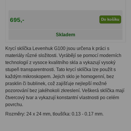
Čidla
2
Teploměry a vlhkoměry
15
695,-
Do košíku
Lupy
69
Skladem
Astronomická literatura
10
Krycí sklíčka Levenhuk G100 jsou určena k práci s
materiály různé složitosti. Vyrábějí se pomocí moderních
technologií z vysoce kvalitního skla a vykazují vysoký
stupeň transparentnosti. Tato krycí sklíčka lze použít s
každým mikroskopem. Jejich sklo je homogenní, bez
prasklin či bublinek, což zajišťuje nejlepší možné
pozorování bez jakéhokoli zkreslení. Veškerá sklíčka mají
čtvercový tvar a vykazují konstantní vlastnosti po celém
povrchu.
Rozměry: 24 x 24 mm, tloušťka: 0.13 - 0.17 mm.