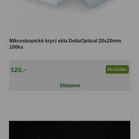
Adaptéry T2
39
Adaptéry M48
33
Filtry L-RGB
7
Mikroskopické krycí skla DeltaOptical 20x20mm
100ks
Filtry Pass
6
Filtry Block
10
120,-
Do košíku
Filtry Clip
5
Skladem
Filtry CCD Hα, OIII
7
Filtrová kola a rámy
16
Rovnače a reduktory
13
Zaostření
11