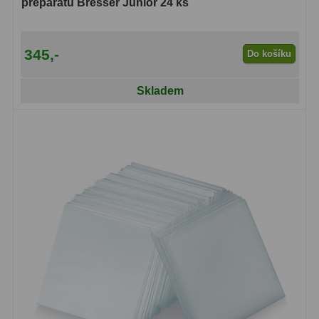
preparátů Bresser Junior 24 ks
Hβ
4
SII
2
345,-
Do košíku
Planetární
6
Skladem
Proti světelnému znečištění
6
Barevné
66
AstroFoto
284
Planetární kamery
20
Deep-Sky kamery
28
Guiding kamery
14
T-kroužky
16
Adaptéry projekční
11