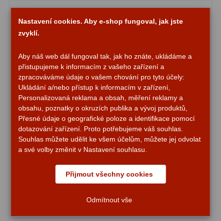
Zrcátka a hranoly
2
Nastavení cookies. Aby e-shop fungoval, jak jste
Výtahy a ostření
1
zvyklí.
Hledáčky
32
Aby náš web dál fungoval tak, jak ho znáte, ukládáme a
přistupujeme k informacím z vašeho zařízení a
Seřízení
21
zpracováváme údaje o vašem chování pro tyto účely:
Ukládání a/nebo přístup k informacím v zařízení,
Svítilny
5
Personalizovaná reklama a obsah, měření reklamy a
obsahu, poznatky o okruzích publika a vývoj produktů,
Kufry a tašky
64
Přesné údaje o geografické poloze a identifikace pomocí
dotazování zařízení. Proto potřebujeme váš souhlas.
Čištění
28
Souhlas můžete udělit ke všem účelům, můžete jej odvolat
a své volby změnit v Nastavení souhlasu.
Ostatní
18
Přijmout všechny cookies
Montáže
99
Azimutální AZ
6
Odmítnout vše
Preparační souprava DeltaOptical Research
Paralaktické EQ
19