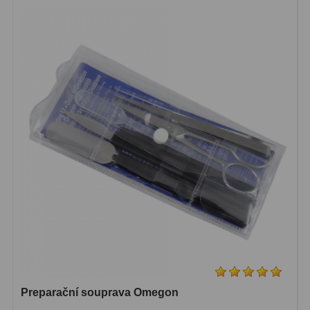
Pro děti
5
Školní a laboratorní
18
Biologické
33
Digitální
10
Kapesní
10
Příslušenství
16
Meteostanice
52
Domácí
21
Pokročilé
5
Profesionální
9
Preparační souprava Omegon