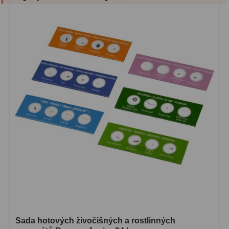
S mřížkou
6
Speciální
1
Ostatní
29
Barlow
65
Filtry
180
Měsíční a Polarizační
24
Sluneční
42
CLS a UHC
13
Mlhovinové
14
OIII
3
Sada hotových živočišných a rostlinných