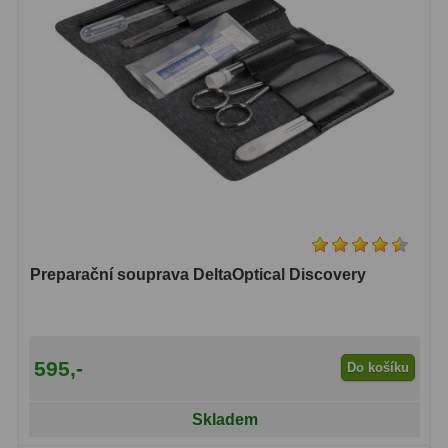
Lovecké a turistické
113
Námořní
11
Sportovní
54
Kapesní
14
Divadelní
2
Univerzální
41
Preparační souprava DeltaOptical Discovery
Dálkoměry a Noční vidění
17
Dálkoměry
9
595,-
Do košíku
Noční vidění
8
Skladem
Mikroskopy
92