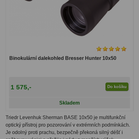
ADC, Tilting
14
Rotátory
34
Komponenty
78
Helical výtahy
11
Okulárové výtahy
44
Binokulární dalekohled Bresser Hunter 10x50
Adaptéry k okulárovým
výtahům
8
1 575,-
Do košíku
Primární zrcadla
9
Skladem
Sekundární zrcadla
6
Příslušenství
188
Triedr Levenhuk Sherman BASE 10x50 je multifunkční
optický přístroj pro pozorování v extrémních podmínkách.
Redukce 1,25" a 2"
17
Je odolný proti prachu, bezpečně překoná silný déšť i