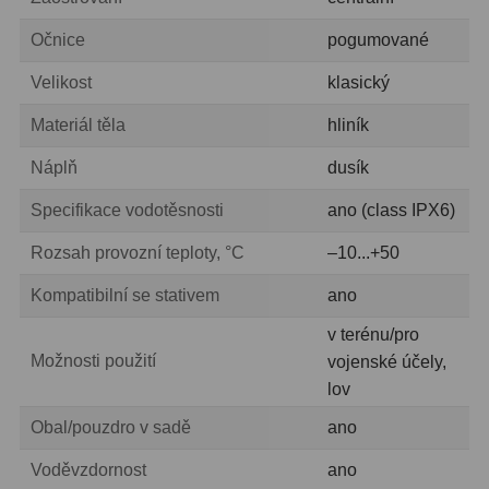
Pro děti
5
Očnice
pogumované
Školní a laboratorní
18
Velikost
klasický
Biologické
33
Materiál těla
hliník
Digitální
10
Náplň
dusík
Kapesní
10
Specifikace vodotěsnosti
ano (class IPX6)
Příslušenství
16
Rozsah provozní teploty, °C
–10...+50
Kompatibilní se stativem
ano
Meteostanice
52
v terénu/pro
Domácí
21
Možnosti použití
vojenské účely,
lov
Pokročilé
5
Obal/pouzdro v sadě
ano
Profesionální
9
Voděvzdornost
ano