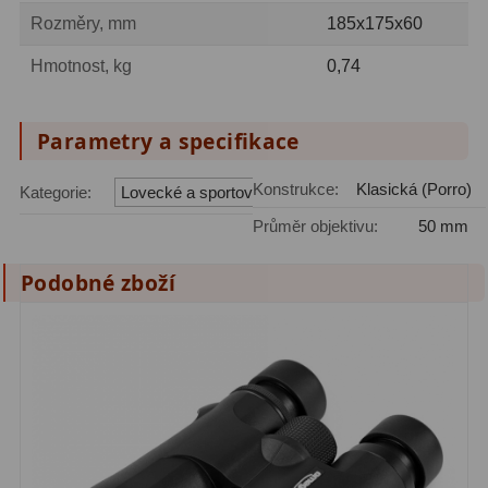
Čidla
2
Rozměry, mm
185x175x60
Teploměry a vlhkoměry
15
Hmotnost, kg
0,74
Lupy
69
Parametry a specifikace
Astronomická literatura
10
Konstrukce:
Klasická (Porro)
Kategorie:
Lovecké a sportovní
Průměr objektivu:
50 mm
Podobné zboží