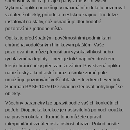
sněhovou vánici a přežije i pády z menších výšek.
Zrcátka a hranoly
2
Výkonná optika umožňuje v maximálním detailu pozorovat
vzdálené objekty, přírodu a městskou krajinu. Triedr lze
Výtahy a ostření
1
instalovat na stativ, což usnadňuje dlouhodobé
pozorování z jednoho místa.
Hledáčky
32
Optika je před špatnými povětrnostními podmínkami
Seřízení
21
chráněna vodotěsným hliníkovým pláštěm. Vaše
pozorování nemůže přerušit ani vysoká vlhkost nebo
Svítilny
5
rychlá změna teploty – triedr je totiž naplněn dusíkem,
který chrání čočky před zamlžováním. Povrstvená optika
Kufry a tašky
64
nabízí ostrý a kontrastní obraz a široké zorné pole
Čištění
28
umožňuje pozorování vetší oblasti. S triedrem Levenhuk
Sherman BASE 10x50 lze snadno sledovat pohybující se
Ostatní
18
objekty.
Všechny parametry lze upravit podle vašich konkrétních
Montáže
99
potřeb. Dioptrická korekce je nastavitelná pomocí kroužku
na pravém okuláru. Kromě toho můžete upravit
Azimutální AZ
6
interpupilární vzdálenost a ostrost obrazu. Pokud nosíte
Paralaktické EQ
19