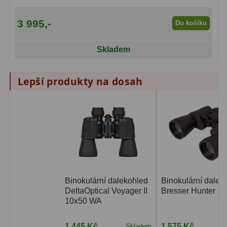
3 995,-
Do košíku
Skladem
Lepší produkty na dosah
Binokulární dalekohled
Binokulární dalek
DeltaOptical Voyager II
Bresser Hunter 1
10x50 WA
1 445 Kč
1 575 Kč
Skladem
S