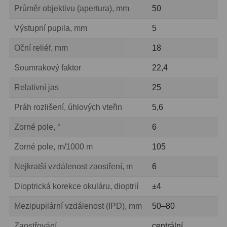
Průměr objektivu (apertura), mm
50
Lovecké a turistické
113
Výstupní pupila, mm
5
Námořní
11
Oční reliéf, mm
18
Sportovní
54
Soumrakový faktor
22,4
Kapesní
14
Relativní jas
25
Divadelní
2
Práh rozlišení, úhlových vteřin
5,6
Univerzální
41
Zorné pole, °
6
Dálkoměry a Noční vidění
17
Zorné pole, m/1000 m
105
Nejkratší vzdálenost zaostření, m
6
Dálkoměry
9
Dioptrická korekce okuláru, dioptrií
±4
Noční vidění
8
Mezipupilární vzdálenost (IPD), mm
50–80
Mikroskopy
92
Zaostřování
centrální