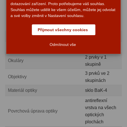
dotazování zařízení. Proto potřebujeme váš souhlas.
Čistící utěrka
Amici hranoly 45°
11
Souhlas můžete udělit ke všem účelům, můžete jej odvolat
Návod k použití a záruční list
a své volby změnit v Nastavení souhlasu.
Amici hranoly 90°
7
Přijmout všechny cookies
Pozorovací dalekohledy
56
Zvětšení, x
10
Kompaktní
11
Odmítnout vše
Typ
pryzmat Porro
Turistické
24
2 prvky v 1
Okuláry
skupině
Myslivecké
2
3 prvků ve 2
Objektivy
Pro pozorování přírody a
skupinách
ornitologie
18
Materiál optiky
sklo BaK-4
Dárkové
1
antireflexní
vrstva na všech
Povrchová úprava optiky
Binokulární dalekohledy
279
optických
plochách
Astronomické
44