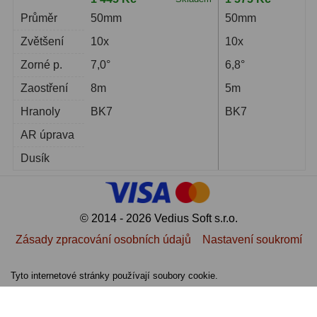
Průměr
50mm
50mm
Zvětšení
10x
10x
Zorné p.
7,0°
6,8°
Zaostření
8m
5m
Hranoly
BK7
BK7
AR úprava
Dusík
© 2014 - 2026 Vedius Soft s.r.o.
Zásady zpracování osobních údajů
Nastavení soukromí
Tyto internetové stránky používají soubory cookie.