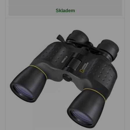
Hβ
4
Skladem
SII
2
Planetární
6
Proti světelnému znečištění
6
Barevné
66
AstroFoto
284
Planetární kamery
20
Deep-Sky kamery
28
Guiding kamery
14
T-kroužky
16
Adaptéry projekční
11