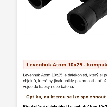
Zrcátka a hranoly 
60
Pozorovací 
dalekohledy 
56
Binokulární 
dalekohledy 
279
Astronomické
44
Lovecké a
turistické
113
Námořní
11
Sportovní
54
Levenhuk Atom 10x25 - kompakt
Kapesní
14
Divadelní
2
Levenhuk Atom 10x25 je dalekohled, který si p
Univerzální
41
objektů, které by jinak unikly pozornosti - ať 
vejde do kapsy nebo batohu.
Dálkoměry a Noční 
vidění 
17
Optika, na kterou se lze spolehnout
Mikroskopy 
92
Binokulární dalekohled Levenhuk Atom 10x