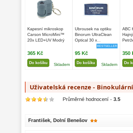
Kapesní mikroskop
Ubrousek na optiku
ABC H
Carson MicroMini™
Binorum UltraClean
Hajný
20x LED+UV Modrý
Optical 30 x...
Petrž
BESTSELLER
365 Kč
95 Kč
350 
Do košíku
Do košíku
Do k
Skladem
Skladem
Uživatelská recenze - Binokulár
Průměrné hodnocení -
3.5
František
, Dolní Benešov