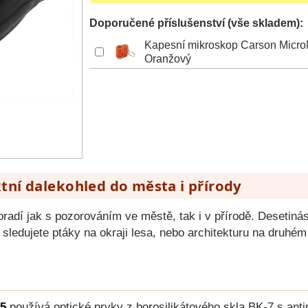
Doporučené příslušenství (vše skladem):
Kapesní mikroskop Carson Mic
Oranžový
ní dalekohled do města i přírody
oradí jak s pozorováním ve městě, tak i v přírodě. Desetin
už sledujete ptáky na okraji lesa, nebo architekturu na druhé
25
používá optické prvky z borosilikátového skla BK-7 s anti