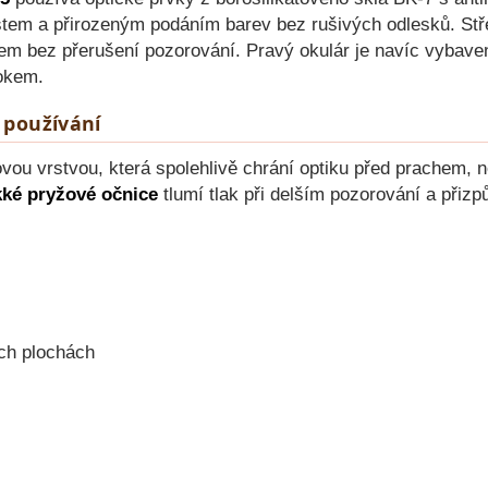
tem a přirozeným podáním barev bez rušivých odlesků. Stře
stem bez přerušení pozorování. Pravý okulár je navíc vyba
okem.
 používání
ovou vrstvou, která spolehlivě chrání optiku před prachem,
ké pryžové očnice
tlumí tlak při delším pozorování a přizpů
ých plochách