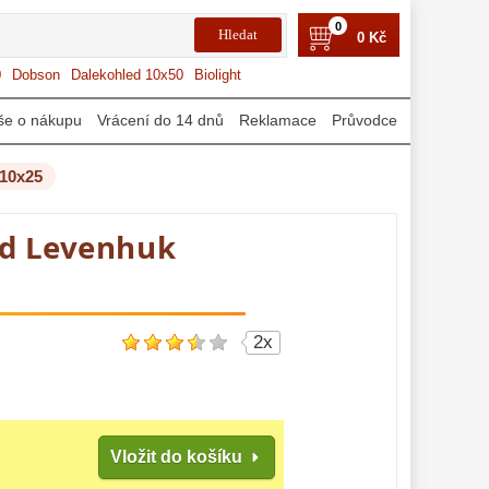
0
0 Kč
0
Dobson
Dalekohled 10x50
Biolight
še o nákupu
Vrácení do 14 dnů
Reklamace
Průvodce
 10x25
ed Levenhuk
2x
Vložit do košíku