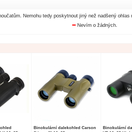
vnoučatům. Nemohu tedy poskytnout jiný než nadšený ohlas
Nevím o žádných.
kohled
Binokulární dalekohled Carson
Binokulární d