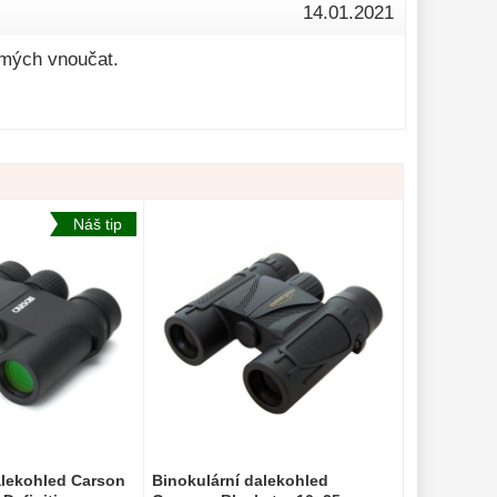
14.01.2021
 mých vnoučat.
Náš tip
alekohled Carson
Binokulární dalekohled