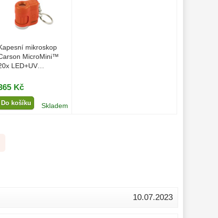
Kapesní mikroskop
Carson MicroMini™
20x LED+UV
Oranžový
365 Kč
Do košíku
Skladem
10.07.2023