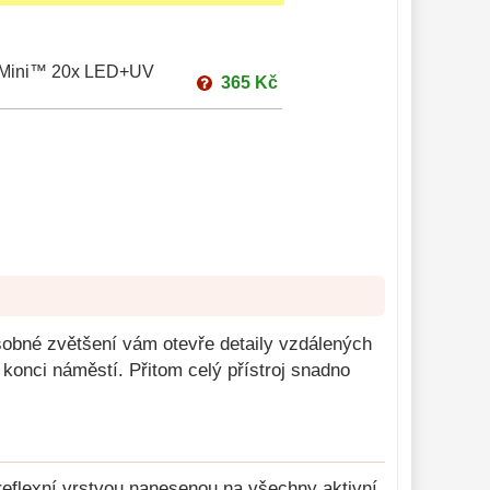
roMini™ 20x LED+UV
365 Kč
ásobné zvětšení vám otevře detaily vzdálených
m konci náměstí. Přitom celý přístroj snadno
reflexní vrstvou nanesenou na všechny aktivní