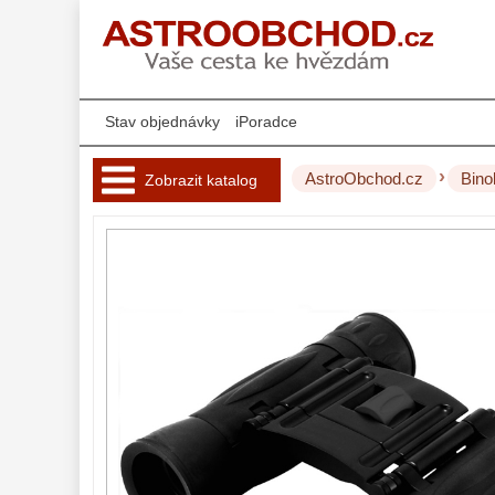
Stav objednávky
iPoradce
›
AstroObchod.cz
Bino
Zobrazit katalog
Hvězdářské 
dalekohledy 
221
Okuláry 
455
Filtry 
181
AstroFoto 
284
Komponenty 
78
Příslušenství 
188
Montáže 
99