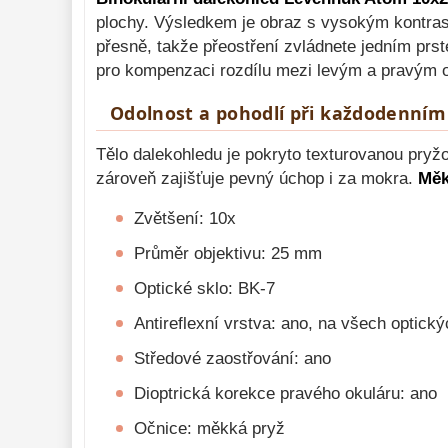
Meteostanice 
52
plochy. Výsledkem je obraz s vysokým kontras
přesně, takže přeostření zvládnete jedním pr
Lupy 
69
pro kompenzaci rozdílu mezi levým a pravým 
Astronomická 
literatura 
10
Odolnost a pohodlí při každodenním
Tělo dalekohledu je pokryto texturovanou pryž
zároveň zajišťuje pevný úchop i za mokra.
Měk
Zvětšení: 10x
Průměr objektivu: 25 mm
Optické sklo: BK-7
Antireflexní vrstva: ano, na všech optick
Středové zaostřování: ano
Dioptrická korekce pravého okuláru: ano
Očnice: měkká pryž