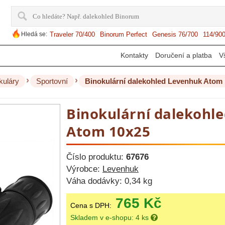
Hledá se:
Traveler 70/400
Binorum Perfect
Genesis 76/700
114/90
Kontakty
Doručení a platba
V
›
›
kuláry
Sportovní
Binokulární dalekohled Levenhuk Atom
Binokulární dalekohl
Atom 10x25
Číslo produktu:
67676
Výrobce:
Levenhuk
Váha dodávky:
0,34 kg
765 Kč
Cena s DPH:
Skladem v e-shopu: 4 ks