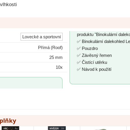
vlhkosti
produktu "Binokulární dale
Lovecké a sportovní
✅ Binokulární dalekohled 
Přímá (Roof)
✅ Pouzdro
✅ Závěsný řemen
25 mm
✅ Čistící utěrku
10x
✅ Návod k použití
oplňky