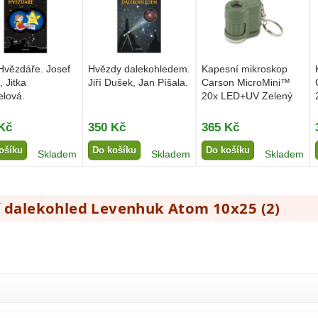
vězdáře. Josef
Hvězdy dalekohledem.
Kapesní mikroskop
, Jitka
Jiří Dušek, Jan Píšala.
Carson MicroMini™
elová.
20x LED+UV Zelený
Kč
350 Kč
365 Kč
ošíku
Do košíku
Do košíku
Skladem
Skladem
Skladem
ní dalekohled Levenhuk Atom 10x25 (
2
)