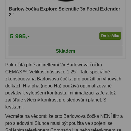
Čidla
2
Barlow čočka Explore Scientific 3x Focal Extender
Teploměry a vlhkoměry
15
2″
Lupy
69
5 995,-
Do košíku
Astronomická literatura
10
Skladem
Pokročilá plně antireflexní 2x Barlowova čočka
CEMAX™. Velikost nástavce 1,25″. Tato speciálně
zkonstruovaná Barlowova čočka pro použití při vlnových
délkách H-alpha (nebo Ha) používá optimalizované
povlaky k vylepšení kontrastu, minimalizaci záře a též
zajišťuje výtečný kontrast pro sledování planet. S
krytkami.
Vezměte na vědomí: že tato Barlowova čočka NENÍ filtr a
pro sledování Slunce musí být použita ve spojení se
Solárním teleskopem Coronado Ha nebo teleskopem se