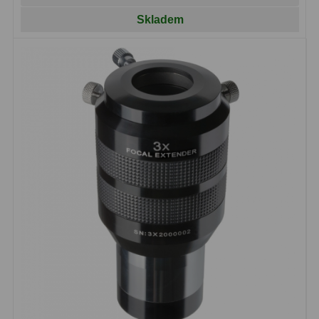
Pro děti
5
Skladem
Školní a laboratorní
18
Biologické
33
Digitální
10
Kapesní
10
Příslušenství
16
Meteostanice
52
Domácí
21
Pokročilé
5
Profesionální
9