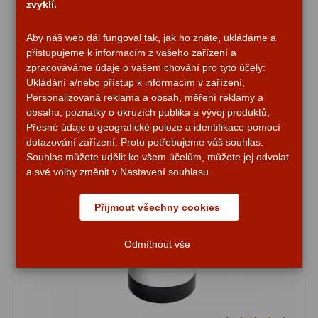
zvyklí.
Zrcátka a hranoly
2
Skladem
Aby náš web dál fungoval tak, jak ho znáte, ukládáme a
Výtahy a ostření
1
přistupujeme k informacím z vašeho zařízení a
zpracováváme údaje o vašem chování pro tyto účely:
Hledáčky
32
Ukládání a/nebo přístup k informacím v zařízení,
Personalizovaná reklama a obsah, měření reklamy a
Seřízení
21
obsahu, poznatky o okruzích publika a vývoj produktů,
Přesné údaje o geografické poloze a identifikace pomocí
Svítilny
5
dotazování zařízení. Proto potřebujeme váš souhlas.
Souhlas můžete udělit ke všem účelům, můžete jej odvolat
Kufry a tašky
64
a své volby změnit v Nastavení souhlasu.
Čištění
28
Přijmout všechny cookies
Ostatní
18
Odmítnout vše
Montáže
99
Azimutální AZ
6
Paralaktické EQ
19