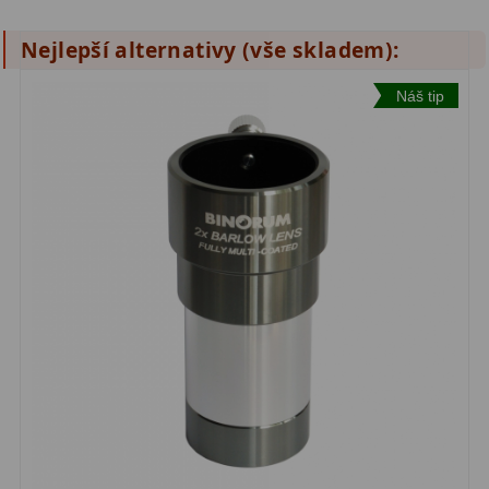
S mřížkou
6
Nejlepší alternativy (vše skladem):
Speciální
1
Náš tip
Ostatní
29
Barlow
65
Filtry
180
Měsíční a Polarizační
24
Sluneční
42
CLS a UHC
13
Mlhovinové
14
OIII
3