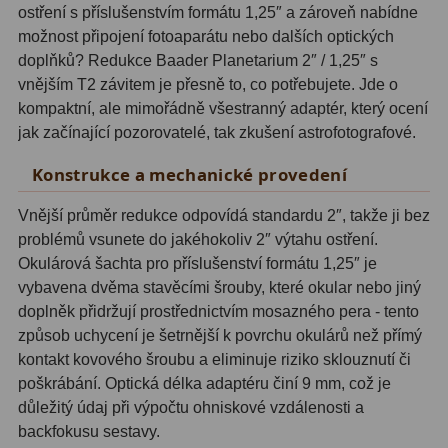
Hβ
4
ostření s příslušenstvím formátu 1,25″ a zároveň nabídne
možnost připojení fotoaparátu nebo dalších optických
SII
2
doplňků? Redukce Baader Planetarium 2″ / 1,25″ s
vnějším T2 závitem je přesně to, co potřebujete. Jde o
Planetární
6
kompaktní, ale mimořádně všestranný adaptér, který ocení
jak začínající pozorovatelé, tak zkušení astrofotografové.
Proti světelnému znečištění
6
Konstrukce a mechanické provedení
Barevné
66
Vnější průměr redukce odpovídá standardu 2″, takže ji bez
AstroFoto
284
problémů vsunete do jakéhokoliv 2″ výtahu ostření.
Okulárová šachta pro příslušenství formátu 1,25″ je
Planetární kamery
20
vybavena dvěma stavěcími šrouby, které okular nebo jiný
doplněk přidržují prostřednictvím mosazného pera - tento
Deep-Sky kamery
28
způsob uchycení je šetrnější k povrchu okulárů než přímý
Guiding kamery
14
kontakt kovového šroubu a eliminuje riziko sklouznutí či
poškrábání. Optická délka adaptéru činí 9 mm, což je
T-kroužky
16
důležitý údaj při výpočtu ohniskové vzdálenosti a
backfokusu sestavy.
Adaptéry projekční
11