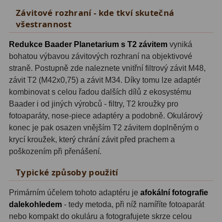
Závitové rozhraní - kde tkví skutečná
Adaptéry T2
39
všestrannost
Adaptéry M48
33
Redukce Baader Planetarium s T2 závitem
vyniká
bohatou výbavou závitových rozhraní na objektivové
Filtry L-RGB
7
straně. Postupně zde naleznete vnitřní filtrový závit M48,
Filtry Pass
6
závit T2 (M42x0,75) a závit M34. Díky tomu lze adaptér
kombinovat s celou řadou dalších dílů z ekosystému
Filtry Block
10
Baader i od jiných výrobců - filtry, T2 kroužky pro
fotoaparáty, nose-piece adaptéry a podobně. Okulárový
Filtry Clip
5
konec je pak osazen vnějším T2 závitem doplněným o
krycí kroužek, který chrání závit před prachem a
Filtry CCD Hα, OIII
7
poškozením při přenášení.
Filtrová kola a rámy
16
Typické způsoby použití
Rovnače a reduktory
13
Primárním účelem tohoto adaptéru je
afokální fotografie
Zaostření
11
dalekohledem
- tedy metoda, při níž namíříte fotoaparát
nebo kompakt do okuláru a fotografujete skrze celou