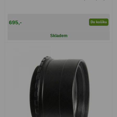
Lovecké a turistické
113
Námořní
11
695,-
Do košíku
Sportovní
54
Skladem
Kapesní
14
Divadelní
2
Univerzální
41
Dálkoměry a Noční vidění
17
Dálkoměry
9
Noční vidění
8
Mikroskopy
92