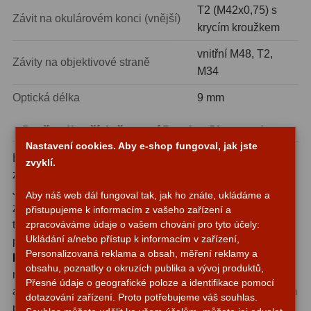
T2 (M42x0,75) s
Zrcátka a hranoly
2
Závit na okulárovém konci (vnější)
krycím kroužkem
Výtahy a ostření
1
vnitřní M48, T2,
Závity na objektivové straně
M34
Hledáčky
32
Optická délka
9 mm
Seřízení
21
Proč volit příslušenství Baader Planetarium
Svítilny
5
Nastavení cookies. Aby e-shop fungoval, jak jste
Baader Planetarium je německý výrobce s desetiletími
Kufry a tašky
64
zvyklí.
zkušeností v oblasti astronomické optiky a příslušenství.
Čištění
28
Jejich adaptéry a redukce jsou proslulé precizním
Aby náš web dál fungoval tak, jak ho znáte, ukládáme a
zpracováním závitů, přesným dodržováním mechanických
přistupujeme k informacím z vašeho zařízení a
Ostatní
18
tolerancí a promyšlenou kompatibilitou v rámci vlastního i
zpracováváme údaje o vašem chování pro tyto účely:
Ukládání a/nebo přístup k informacím v zařízení,
průmyslového standardu T2.
Příslušenství Baader
Montáže
99
Personalizovaná reklama a obsah, měření reklamy a
Planetarium
je volbou těch, kteří nechtějí řešit vůle,
obsahu, poznatky o okruzích publika a vývoj produktů,
nepřesnosti a improvizace - investice do kvalitního
Azimutální AZ
6
Přesné údaje o geografické poloze a identifikace pomocí
adaptéru se vrátí ostrými snímky a spolehlivým uchycením
dotazování zařízení. Proto potřebujeme váš souhlas.
příslušenství po mnoho let.
Paralaktické EQ
19