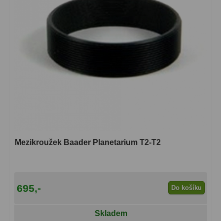
Čidla
2
Teploměry a vlhkoměry
15
Lupy
69
Astronomická literatura
10
Mezikroužek Baader Planetarium T2-T2
695,-
Do košíku
Skladem