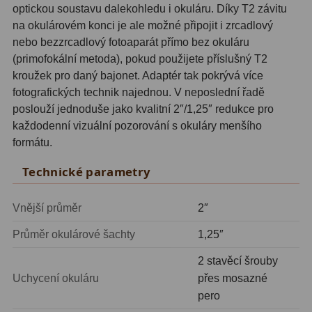
ADC, Tilting
14
optickou soustavu dalekohledu i okuláru. Díky T2 závitu
na okulárovém konci je ale možné připojit i zrcadlový
Rotátory
34
nebo bezzrcadlový fotoaparát přímo bez okuláru
(primofokální metoda), pokud použijete příslušný T2
Komponenty
78
kroužek pro daný bajonet. Adaptér tak pokrývá více
fotografických technik najednou. V neposlední řadě
Helical výtahy
11
poslouží jednoduše jako kvalitní 2″/1,25″ redukce pro
každodenní vizuální pozorování s okuláry menšího
Okulárové výtahy
44
formátu.
Adaptéry k okulárovým
Technické parametry
výtahům
8
Primární zrcadla
9
Vnější průměr
2″
Sekundární zrcadla
6
Průměr okulárové šachty
1,25″
2 stavěcí šrouby
Příslušenství
188
Uchycení okuláru
přes mosazné
pero
Redukce 1,25" a 2"
17