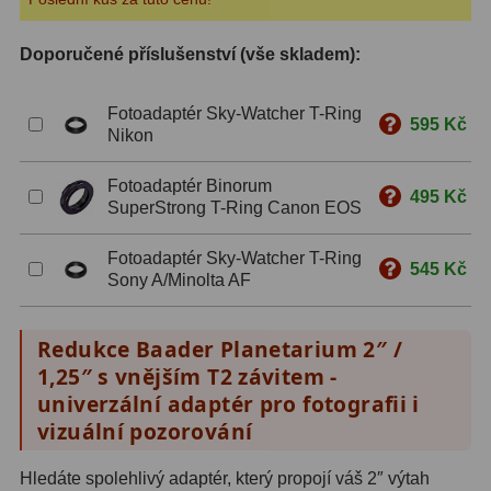
S mřížkou
6
Doporučené příslušenství (vše skladem):
Speciální
1
Fotoadaptér Sky-Watcher T-Ring
595 Kč
Ostatní
29
Nikon
Barlow
65
Fotoadaptér Binorum
495 Kč
SuperStrong T-Ring Canon EOS
Filtry
182
Fotoadaptér Sky-Watcher T-Ring
545 Kč
Měsíční a Polarizační
24
Sony A/Minolta AF
Sluneční
44
Redukce Baader Planetarium 2″ /
CLS a UHC
13
1,25″ s vnějším T2 závitem -
univerzální adaptér pro fotografii i
Mlhovinové
14
vizuální pozorování
OIII
3
Hledáte spolehlivý adaptér, který propojí váš 2″ výtah