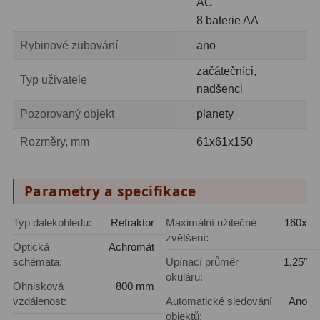
AC
Amici hranoly 45°
11
8 baterie AA
Amici hranoly 90°
7
Rybinové zubování
ano
začátečníci,
Pozorovací dalekohledy
56
Typ uživatele
nadšenci
Kompaktní
11
Pozorovaný objekt
planety
Turistické
24
Rozměry, mm
61x61x150
Myslivecké
2
Parametry a specifikace
Pro pozorování přírody a
ornitologie
18
Typ dalekohledu:
Refraktor
Maximální užitečné
160x
zvětšení:
Optická
Achromát
Dárkové
1
schémata:
Upínací průměr
1,25″
okuláru:
Binokulární dalekohledy
279
Ohnisková
800 mm
vzdálenost:
Automatické sledování
Ano
Astronomické
44
objektů: