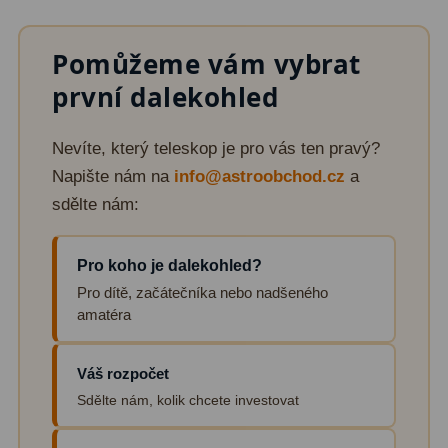
Čidla
2
Teploměry a vlhkoměry
15
Pomůžeme vám vybrat
první dalekohled
Lupy
69
Astronomická literatura
10
Nevíte, který teleskop je pro vás ten pravý?
Napište nám na
info@astroobchod.cz
a
sdělte nám:
Pro koho je dalekohled?
Pro dítě, začátečníka nebo nadšeného
amatéra
Váš rozpočet
Sdělte nám, kolik chcete investovat