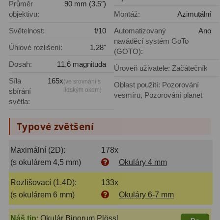
Průměr
90 mm (3.5″)
objektivu:
Montáž:
Azimutální
Lovecké a turistické
113
Světelnost:
f/10
Automatizovaný
Ano
Námořní
11
naváděcí systém GoTo
Úhlové rozlišení:
1,28"
(GOTO):
Sportovní
54
Dosah:
11,6 magnituda
Úroveň uživatele: Začátečník
Kapesní
14
Síla
165x
(ve srovnání s
Oblast použití: Pozorování
lidským okem)
sbírání
vesmíru, Pozorování planet
Divadelní
2
světla:
Univerzální
41
Typové zvětšení
Dálkoměry a Noční vidění
17
Maximální (2D):
178x
(s okulárem 4,5 mm)
Okuláry 4 mm
Dálkoměry
9
Rozlišovací (1.4D):
133x
Noční vidění
8
(s okulárem 6 mm)
Okuláry 6-7 mm
Mikroskopy
92
Náš tip
:
Okulár Binorum Plössl