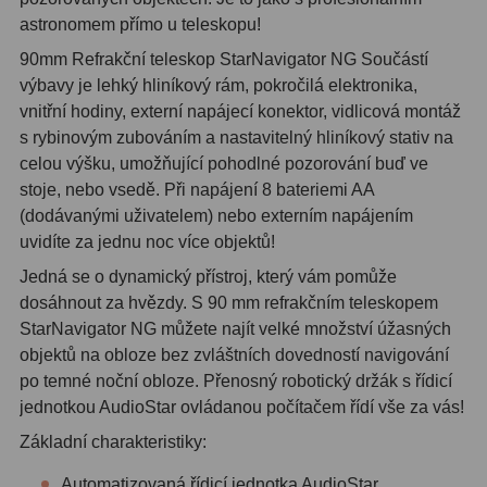
astronomem přímo u teleskopu!
Adaptéry T2
39
90mm Refrakční teleskop StarNavigator NG Součástí
Adaptéry M48
33
výbavy je lehký hliníkový rám, pokročilá elektronika,
vnitřní hodiny, externí napájecí konektor, vidlicová montáž
Filtry L-RGB
7
s rybinovým zubováním a nastavitelný hliníkový stativ na
celou výšku, umožňující pohodlné pozorování buď ve
Filtry Pass
6
stoje, nebo vsedě. Při napájení 8 bateriemi AA
(dodávanými uživatelem) nebo externím napájením
Filtry Block
10
uvidíte za jednu noc více objektů!
Filtry Clip
5
Jedná se o dynamický přístroj, který vám pomůže
dosáhnout za hvězdy. S 90 mm refrakčním teleskopem
Filtry CCD Hα, OIII
7
StarNavigator NG můžete najít velké množství úžasných
objektů na obloze bez zvláštních dovedností navigování
Filtrová kola a rámy
16
po temné noční obloze. Přenosný robotický držák s řídicí
Rovnače a reduktory
13
jednotkou AudioStar ovládanou počítačem řídí vše za vás!
Základní charakteristiky:
Zaostření
11
Automatizovaná řídicí jednotka AudioStar