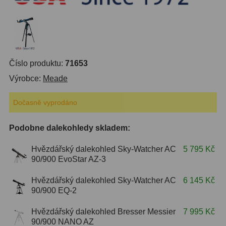
S mřížkou
6
Speciální
1
Ostatní
29
Číslo produktu:
71653
Výrobce:
Meade
Barlow
65
Filtry
180
Dočasně vyprodáno
Měsíční a Polarizační
24
Podobne dalekohledy skladem:
Sluneční
42
Hvězdářský dalekohled Sky-Watcher AC
5 795 Kč
90/900 EvoStar AZ-3
CLS a UHC
13
Hvězdářský dalekohled Sky-Watcher AC
6 145 Kč
Mlhovinové
14
90/900 EQ-2
OIII
3
Hvězdářský dalekohled Bresser Messier
7 995 Kč
90/900 NANO AZ