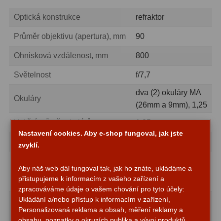
Zrcátka a hranoly
2
Optická konstrukce
refraktor
Výtahy a ostření
1
Průměr objektivu (apertura), mm
90
Hledáčky
32
Ohnisková vzdálenost, mm
800
Seřízení
21
Světelnost
f/7,7
Svítilny
5
dva (2) okuláry MA
Okuláry
(26mm a 9mm), 1,25
Kufry a tašky
64
Vnitřní průměr okulárů
1,25
Nastavení cookies. Aby e-shop fungoval, jak jste
Čištění
28
Hledáček
s červenou tečkou
zvyklí.
Ostatní
18
1,25° Hřeben a
Aby náš web dál fungoval tak, jak ho znáte, ukládáme a
Okulárový výtah
pastorkový
Montáže
99
přistupujeme k informacím z vašeho zařízení a
zaostřovač
zpracováváme údaje o vašem chování pro tyto účely:
Ukládání a/nebo přístup k informacím v zařízení,
Azimutální AZ
6
Auto-Tracking
Personalizovaná reklama a obsah, měření reklamy a
Řízení teleskopu
(automatické
obsahu, poznatky o okruzích publika a vývoj produktů,
Paralaktické EQ
19