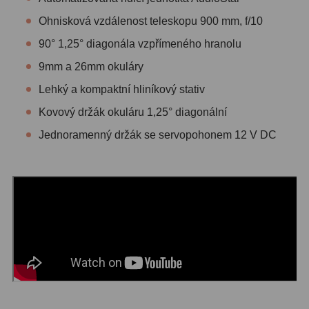
ADC, Tilting
14
Ohnisková vzdálenost teleskopu 900 mm, f/10
Rotátory
34
90° 1,25° diagonála vzpřímeného hranolu
Komponenty
78
9mm a 26mm okuláry
Lehký a kompaktní hliníkový stativ
Helical výtahy
11
Kovový držák okuláru 1,25° diagonální
Okulárové výtahy
44
Jednoramenný držák se servopohonem 12 V DC
Adaptéry k okulárovým
výtahům
8
Primární zrcadla
9
Sekundární zrcadla
6
Příslušenství
188
Redukce 1,25" a 2"
17