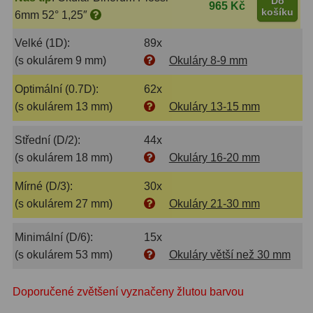
Do
965 Kč
košíku
Pro děti
5
6mm 52° 1,25″
Velké (1D):
89x
Školní a laboratorní
18
(s okulárem 9 mm)
Okuláry 8-9 mm
Biologické
33
Optimální (0.7D):
62x
Digitální
10
(s okulárem 13 mm)
Okuláry 13-15 mm
Kapesní
10
Střední (D/2):
44x
(s okulárem 18 mm)
Okuláry 16-20 mm
Příslušenství
16
Mírné (D/3):
30x
Meteostanice
52
(s okulárem 27 mm)
Okuláry 21-30 mm
Domácí
21
Minimální (D/6):
15x
(s okulárem 53 mm)
Okuláry větší než 30 mm
Pokročilé
5
Profesionální
9
Doporučené zvětšení vyznačeny žlutou barvou