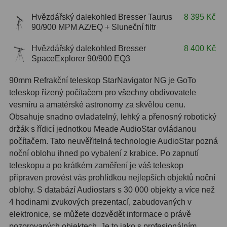
Hβ
4
Hvězdářský dalekohled Bresser Taurus
8 395 Kč
SII
2
90/900 MPM AZ/EQ + Sluneční filtr
Planetární
6
Hvězdářský dalekohled Bresser
8 400 Kč
SpaceExplorer 90/900 EQ3
Proti světelnému znečištění
6
90mm Refrakční teleskop StarNavigator NG je GoTo
Barevné
66
teleskop řízený počítačem pro všechny obdivovatele
vesmíru a amatérské astronomy za skvělou cenu.
AstroFoto
284
Obsahuje snadno ovladatelný, lehký a přenosný robotický
držák s řídicí jednotkou Meade AudioStar ovládanou
Planetární kamery
20
počítačem. Tato neuvěřitelná technologie AudioStar pozná
noční oblohu ihned po vybalení z krabice. Po zapnutí
Deep-Sky kamery
28
teleskopu a po krátkém zaměření je váš teleskop
připraven provést vás prohlídkou nejlepších objektů noční
Guiding kamery
14
oblohy. S databází Audiostars s 30 000 objekty a více než
T-kroužky
16
4 hodinami zvukových prezentací, zabudovaných v
elektronice, se můžete dozvědět informace o právě
Adaptéry projekční
11
pozorovaných objektech. Je to jako s profesionálním